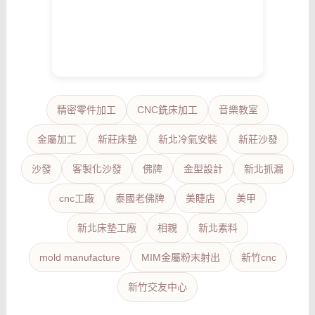
精密零件加工
CNC銑床加工
音樂教室
金屬加工
新莊床墊
新北冷氣安裝
新莊沙發
沙發
客製化沙發
佛牌
金型設計
新北抓漏
cnc工廠
泰國老佛牌
美睫店
美甲
新北床墊工廠
相親
新北素料
mold manufacture
MIM金屬粉末射出
新竹cnc
新竹交友中心