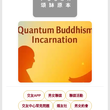
交友APP
男女聯誼
聯誼活動
交友中心常見問題
婚友社
男女約會