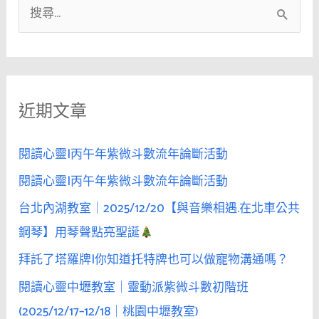
搜
混
合
尋
汗
關
水
鍵
的
近期文章
字
體
味，
:
是
閱讀心靈|丙午年紫微斗數流年論斷活動
某
閱讀心靈|丙午年紫微斗數流年論斷活動
些
台北內湖教室｜2025/12/20【與音樂相遇.在北車公共
女
性
鋼琴】用琴聲點亮聖誕
情
拜託了塔羅牌|你知道托特牌也可以做寵物溝通嗎？
慾
閱讀心靈中壢教室｜靈動派紫微斗數初階班
被
喚
(2025/12/17–12/18｜桃園中壢教室)