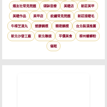
婚友社常見問題
頌缽音療
美睫店
新莊美甲
美睫作品
美甲店
紋繡常見問題
新莊接睫毛
牛樟芝滴丸
塑膠鋼模
精密鋼模
台北裝潢推薦
新北沙發工廠
新北聯誼
平價美食
柳州螺螄粉
催眠