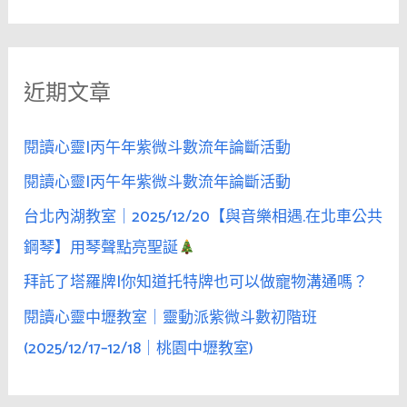
尋
談
關
論
鍵
「家
近期文章
字
庭
背
:
景」
閱讀心靈|丙午年紫微斗數流年論斷活動
會
閱讀心靈|丙午年紫微斗數流年論斷活動
讓
台北內湖教室｜2025/12/20【與音樂相遇.在北車公共
女
性
鋼琴】用琴聲點亮聖誕
瞬
拜託了塔羅牌|你知道托特牌也可以做寵物溝通嗎？
間
閱讀心靈中壢教室｜靈動派紫微斗數初階班
冷
感
(2025/12/17–12/18｜桃園中壢教室)