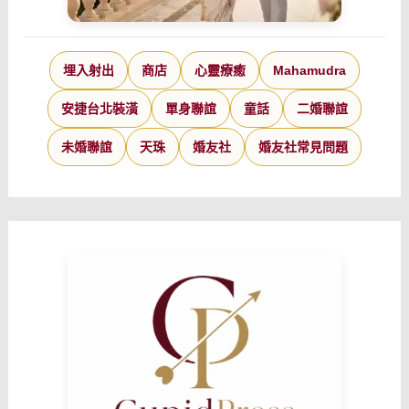
埋入射出
商店
心靈療癒
Mahamudra
安捷台北裝潢
單身聯誼
童話
二婚聯誼
未婚聯誼
天珠
婚友社
婚友社常見問題