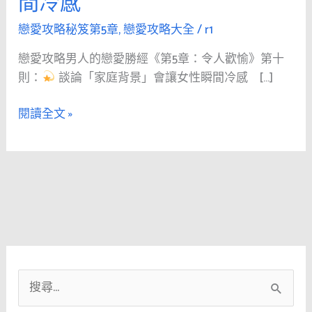
間冷感
人
的
戀愛攻略秘笈第5章
,
戀愛攻略大全
/
r1
戀
戀愛攻略男人的戀愛勝經《第5章：令人歡愉》第十
愛
則：
談論「家庭背景」會讓女性瞬間冷感 […]
勝
經
閱讀全文 »
《第
5
章：
令
人
歡
愉》
第
十
搜
則：