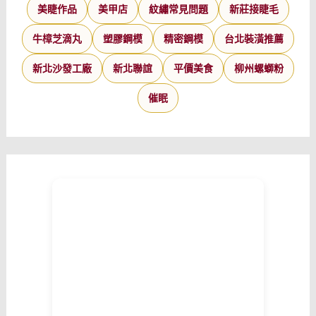
美睫作品
美甲店
紋繡常見問題
新莊接睫毛
牛樟芝滴丸
塑膠鋼模
精密鋼模
台北裝潢推薦
新北沙發工廠
新北聯誼
平價美食
柳州螺螄粉
催眠