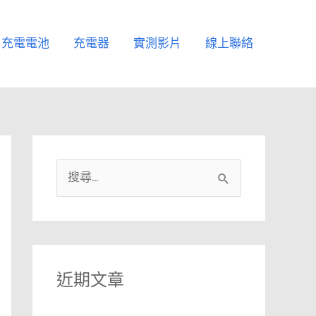
充電電池
充電器
實測影片
線上聯絡
搜
尋
關
鍵
字
近期文章
: