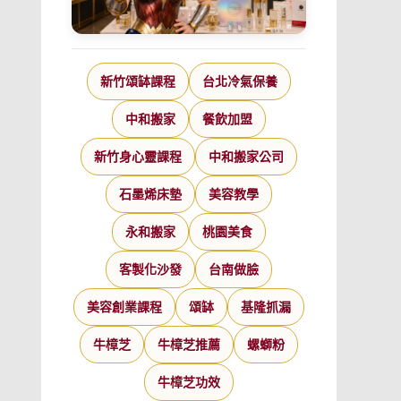
新竹頌缽課程
台北冷氣保養
中和搬家
餐飲加盟
新竹身心靈課程
中和搬家公司
石墨烯床墊
美容教學
永和搬家
桃園美食
客製化沙發
台南做臉
美容創業課程
頌缽
基隆抓漏
牛樟芝
牛樟芝推薦
螺螄粉
牛樟芝功效