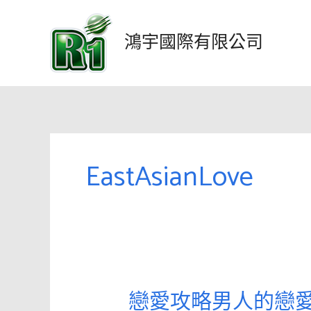
跳
至
鴻宇國際有限公司
主
要
內
容
EastAsianLove
戀愛攻略男人的戀愛
戀