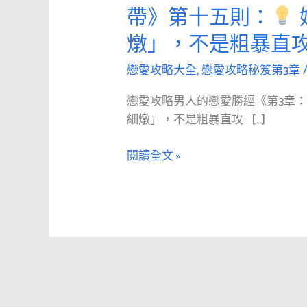
愛
帶》第十五則：
攻
燉」，不是粗暴直
略
男
戀愛攻略大全
,
戀愛攻略秘笈第3章
人
的
戀愛攻略男人的戀愛勝經《第3章
戀
細燉」，不是粗暴直攻 […]
愛
勝
閱讀全文 »
經
《第
3
章：
寬
衣
解
帶》