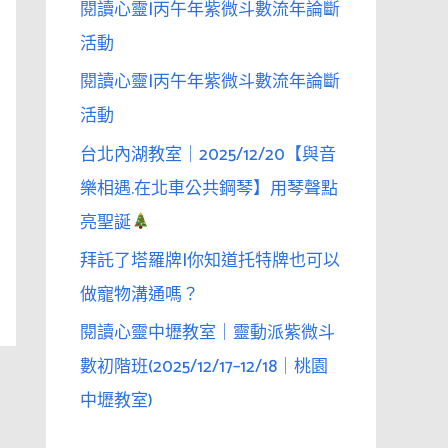
閱讀心靈|丙午年紫微斗數流年論斷
活動
閱讀心靈|丙午年紫微斗數流年論斷
活動
台北內湖教室｜2025/12/20【與音
樂相遇.在北車公共鋼琴】用琴聲點
亮聖誕
拜託了塔羅牌|你知道托特牌也可以
做寵物溝通嗎？
閱讀心靈中壢教室｜靈動派紫微斗
數初階班(2025/12/17–12/18｜桃園
中壢教室)