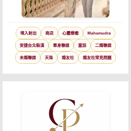
埋入射出
商店
心靈療癒
Mahamudra
安捷台北裝潢
單身聯誼
童話
二婚聯誼
未婚聯誼
天珠
婚友社
婚友社常見問題