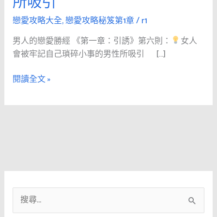
所吸引
人
的
戀愛攻略大全
,
戀愛攻略秘笈第1章
/
r1
戀
男人的戀愛勝經 《第一章：引誘》第六則：
女人
愛
會被牢記自己瑣碎小事的男性所吸引 […]
勝
經
閱讀全文 »
《第
1
章：
引
誘》
第
六
則：
搜
女
人