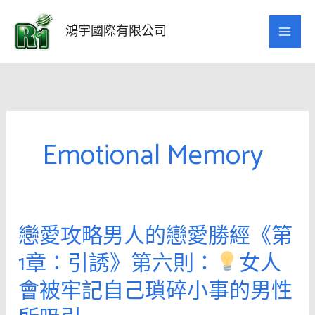
跳
至
鴻宇國際有限公司
主
要
內
容
Emotional Memory
戀愛攻略男人的戀愛勝經《第
戀
愛
1章：引誘》第六則：
女人
攻
會被牢記自己瑣碎小事的男性
略
男