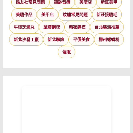
婚友社常見問題
頌缽音療
美睫店
新莊美甲
美睫作品
美甲店
紋繡常見問題
新莊接睫毛
牛樟芝滴丸
塑膠鋼模
精密鋼模
台北裝潢推薦
新北沙發工廠
新北聯誼
平價美食
柳州螺螄粉
催眠