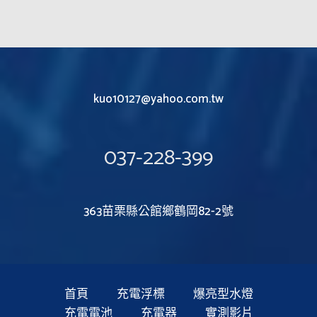
kuo10127@yahoo.com.tw
037-228-399
363苗栗縣公館鄉鶴岡82-2號
首頁
充電浮標
爆亮型水燈
充電電池
充電器
實測影片