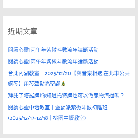
尋
會
關
被
鍵
牢
近期文章
字
記
自
:
己
閱讀心靈|丙午年紫微斗數流年論斷活動
瑣
閱讀心靈|丙午年紫微斗數流年論斷活動
碎
台北內湖教室｜2025/12/20【與音樂相遇.在北車公共
小
事
鋼琴】用琴聲點亮聖誕
的
拜託了塔羅牌|你知道托特牌也可以做寵物溝通嗎？
男
閱讀心靈中壢教室｜靈動派紫微斗數初階班
性
所
(2025/12/17–12/18｜桃園中壢教室)
吸
引