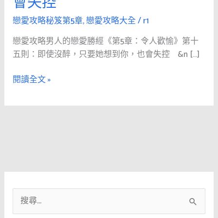
會失控
人
的
戀愛攻略秘笈第5章
,
戀愛攻略大全
/
r1
戀
戀愛攻略男人的戀愛勝經《第5章：令人歡愉》第十
愛
五則：即使沒醉，只要她想到你，也會失控 &n […]
勝
經
閱讀全文 »
《第
5
章：
令
人
歡
愉》
第
十
搜
五
則：