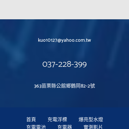
kuo10127@yahoo.com.tw
037-228-399
363苗栗縣公館鄉鶴岡82-2號
首頁
充電浮標
爆亮型水燈
充電電池
充電器
實測影片