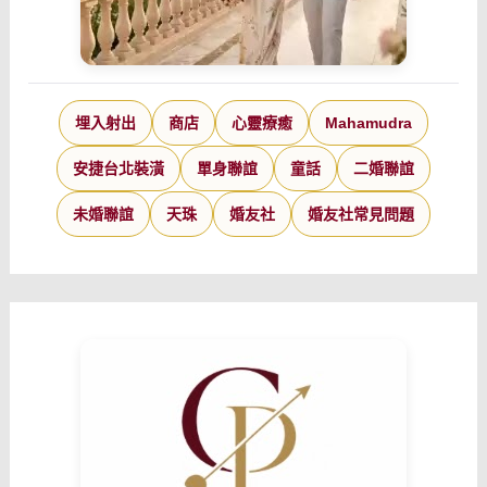
埋入射出
商店
心靈療癒
Mahamudra
安捷台北裝潢
單身聯誼
童話
二婚聯誼
未婚聯誼
天珠
婚友社
婚友社常見問題