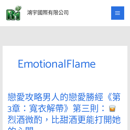
跳
至
鴻宇國際有限公司
主
要
內
容
EmotionalFlame
戀愛攻略男人的戀愛勝經《第
戀
愛
3章：寬衣解帶》第三則：
攻
烈酒微酌，比甜酒更能打開她
略
男