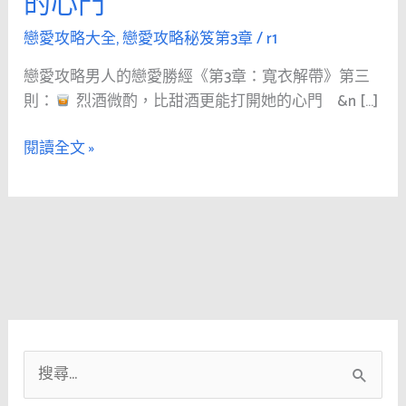
的心門
人
的
戀愛攻略大全
,
戀愛攻略秘笈第3章
/
r1
戀
戀愛攻略男人的戀愛勝經《第3章：寬衣解帶》第三
愛
則：
烈酒微酌，比甜酒更能打開她的心門 &n […]
勝
經
閱讀全文 »
《第
3
章：
寬
衣
解
帶》
第
三
搜
則：