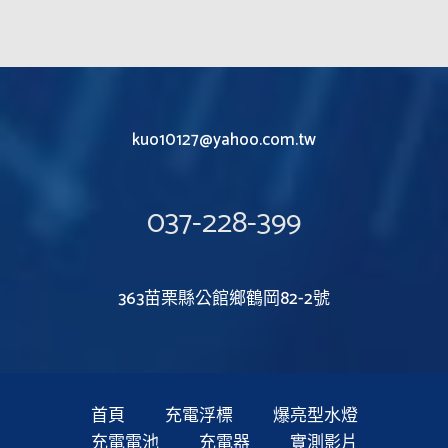
kuo10127@yahoo.com.tw
037-228-399
363苗栗縣公館鄉鶴岡82-2號
首頁
充電浮標
爆亮型水燈
充電電池
充電器
實測影片