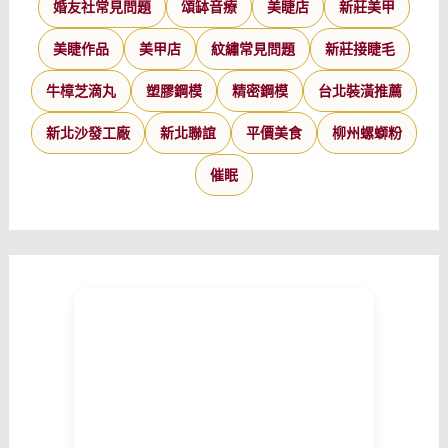
婚友社常見問題
頌缽音療
美睫店
新莊美甲
美睫作品
美甲店
紋繡常見問題
新莊接睫毛
牛樟芝滴丸
塑膠鋼模
精密鋼模
台北裝潢推薦
新北沙發工廠
新北聯誼
平價美食
柳州螺螄粉
催眠