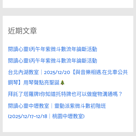
尋
烈
關
酒
鍵
微
近期文章
字
酌，
比
:
甜
閱讀心靈|丙午年紫微斗數流年論斷活動
酒
閱讀心靈|丙午年紫微斗數流年論斷活動
更
台北內湖教室｜2025/12/20【與音樂相遇.在北車公共
能
打
鋼琴】用琴聲點亮聖誕
開
拜託了塔羅牌|你知道托特牌也可以做寵物溝通嗎？
她
閱讀心靈中壢教室｜靈動派紫微斗數初階班
的
心
(2025/12/17–12/18｜桃園中壢教室)
門