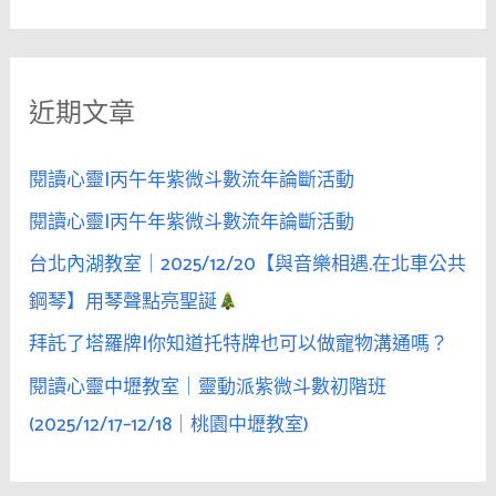
尋
一
關
旦
鍵
被
近期文章
字
男
人
:
凝
閱讀心靈|丙午年紫微斗數流年論斷活動
視，
閱讀心靈|丙午年紫微斗數流年論斷活動
通
台北內湖教室｜2025/12/20【與音樂相遇.在北車公共
常
會
鋼琴】用琴聲點亮聖誕
意
拜託了塔羅牌|你知道托特牌也可以做寵物溝通嗎？
識
閱讀心靈中壢教室｜靈動派紫微斗數初階班
到
性
(2025/12/17–12/18｜桃園中壢教室)
慾