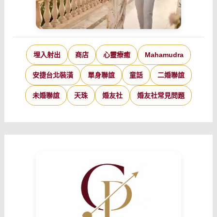
埋入射出
商店
心靈療癒
Mahamudra
安捷台北裝潢
單身聯誼
童話
二婚聯誼
未婚聯誼
天珠
婚友社
婚友社常見問題