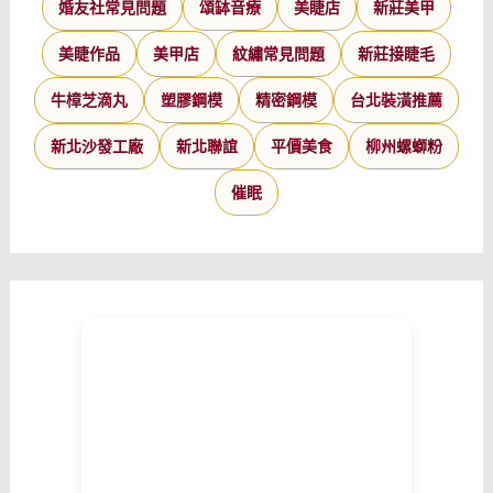
婚友社常見問題
頌缽音療
美睫店
新莊美甲
美睫作品
美甲店
紋繡常見問題
新莊接睫毛
牛樟芝滴丸
塑膠鋼模
精密鋼模
台北裝潢推薦
新北沙發工廠
新北聯誼
平價美食
柳州螺螄粉
催眠