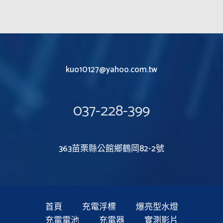
kuo10127@yahoo.com.tw
037-228-399
363苗栗縣公館鄉鶴岡82-2號
首頁
充電浮標
爆亮型水燈
充電電池
充電器
實測影片