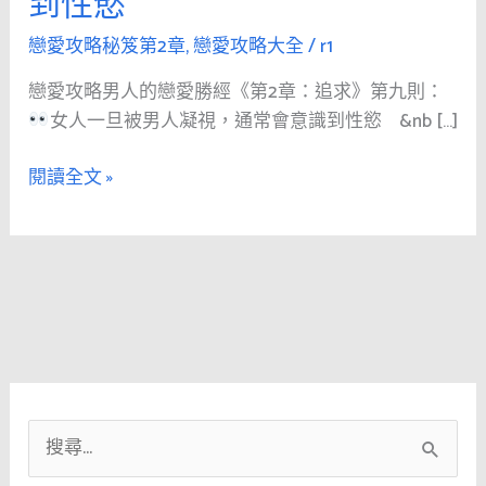
到性慾
人
的
戀愛攻略秘笈第2章
,
戀愛攻略大全
/
r1
戀
戀愛攻略男人的戀愛勝經《第2章：追求》第九則：
愛
女人一旦被男人凝視，通常會意識到性慾 &nb […]
勝
經
閱讀全文 »
《第
2
章：
追
求》
第
九
則：
搜
女
人