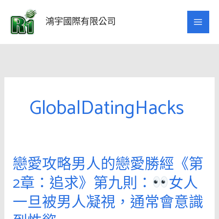
跳
至
鴻宇國際有限公司
主
要
內
容
GlobalDatingHacks
戀愛攻略男人的戀愛勝經《第
戀
愛
2章：追求》第九則：
女人
攻
一旦被男人凝視，通常會意識
略
男