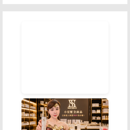
是
一
種
主
動。