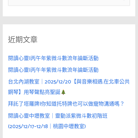
女
尋
性
關
團
鍵
體
近期文章
字
中
追
:
求
閱讀心靈|丙午年紫微斗數流年論斷活動
某
閱讀心靈|丙午年紫微斗數流年論斷活動
位
台北內湖教室｜2025/12/20【與音樂相遇.在北車公共
女
性，
鋼琴】用琴聲點亮聖誕
沉
拜託了塔羅牌|你知道托特牌也可以做寵物溝通嗎？
默
閱讀心靈中壢教室｜靈動派紫微斗數初階班
本
身
(2025/12/17–12/18｜桃園中壢教室)
就