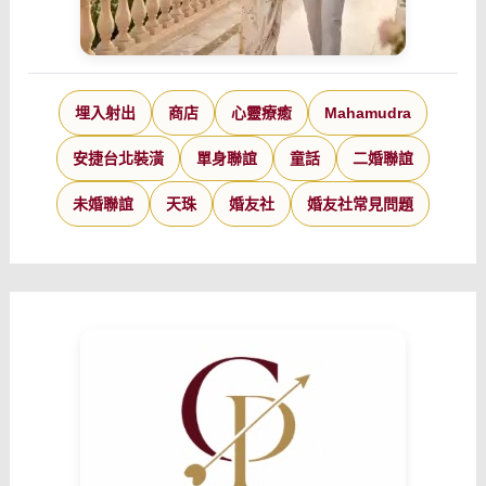
埋入射出
商店
心靈療癒
Mahamudra
安捷台北裝潢
單身聯誼
童話
二婚聯誼
未婚聯誼
天珠
婚友社
婚友社常見問題