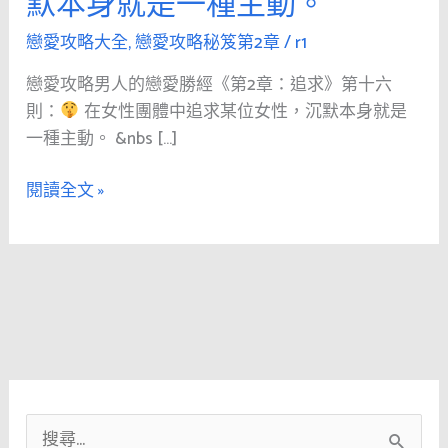
默本身就是一種主動。
人
的
戀愛攻略大全
,
戀愛攻略秘笈第2章
/
r1
戀
戀愛攻略男人的戀愛勝經《第2章：追求》第十六
愛
則：
在女性團體中追求某位女性，沉默本身就是
勝
一種主動。 &nbs […]
經
《第
閱讀全文 »
2
章：
追
求》
第
十
六
則：
搜
在