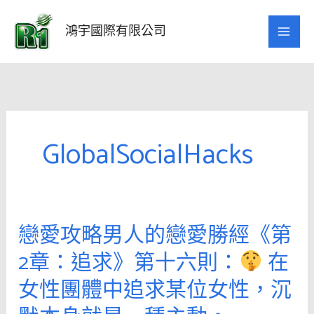
跳
至
鴻宇國際有限公司
主
要
內
容
GlobalSocialHacks
戀愛攻略男人的戀愛勝經《第
戀
愛
2章：追求》第十六則：
在
攻
女性團體中追求某位女性，沉
略
男