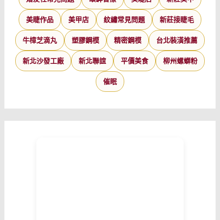
美睫作品
美甲店
紋繡常見問題
新莊接睫毛
牛樟芝滴丸
塑膠鋼模
精密鋼模
台北裝潢推薦
新北沙發工廠
新北聯誼
平價美食
柳州螺螄粉
催眠