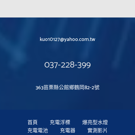
kuo10127@yahoo.com.tw
037-228-399
363苗栗縣公館鄉鶴岡82-2號
首頁
充電浮標
爆亮型水燈
充電電池
充電器
實測影片