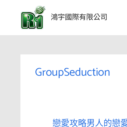
跳
至
鴻宇國際有限公司
主
要
內
容
GroupSeduction
戀愛攻略男人的戀
戀