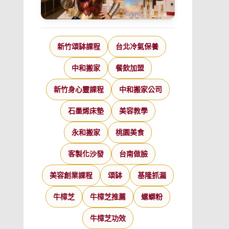
新竹頌缽課程
台北冷氣保養
中和搬家
餐飲加盟
新竹身心靈課程
中和搬家公司
石墨烯床墊
美容教學
永和搬家
桃園美食
客製化沙發
台南做臉
美容創業課程
頌缽
基隆抓漏
牛樟芝
牛樟芝推薦
螺螄粉
牛樟芝功效