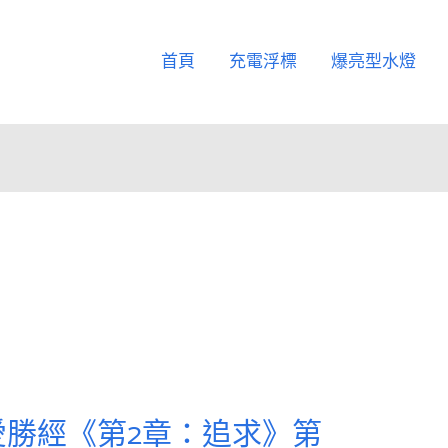
首頁
充電浮標
爆亮型水燈
愛勝經《第2章：追求》第