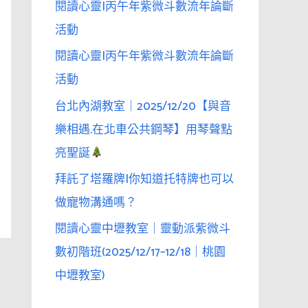
閱讀心靈|丙午年紫微斗數流年論斷
活動
閱讀心靈|丙午年紫微斗數流年論斷
活動
台北內湖教室｜2025/12/20【與音
樂相遇.在北車公共鋼琴】用琴聲點
亮聖誕
拜託了塔羅牌|你知道托特牌也可以
做寵物溝通嗎？
閱讀心靈中壢教室｜靈動派紫微斗
數初階班(2025/12/17–12/18｜桃園
中壢教室)