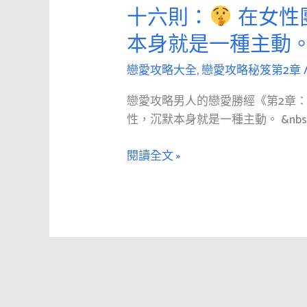
愛
十六則：
在女性
攻
本身就是一種主動
略
男
戀愛攻略大全
,
戀愛攻略秘笈第2章
人
的
戀愛攻略男人的戀愛勝經《第2章
戀
性，沉默本身就是一種主動。 &nbs [
愛
勝
閱讀全文 »
經
《第
2
章：
追
求》
第
十