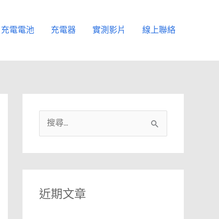
充電電池
充電器
實測影片
線上聯絡
搜
尋
關
鍵
字
近期文章
: