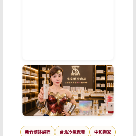
新竹頌缽課程
台北冷氣保養
中和搬家