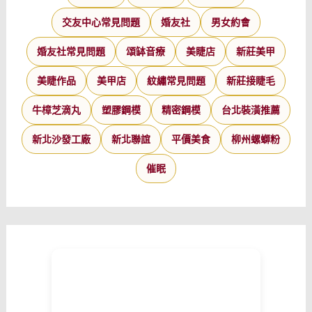
交友中心常見問題
婚友社
男女約會
婚友社常見問題
頌缽音療
美睫店
新莊美甲
美睫作品
美甲店
紋繡常見問題
新莊接睫毛
牛樟芝滴丸
塑膠鋼模
精密鋼模
台北裝潢推薦
新北沙發工廠
新北聯誼
平價美食
柳州螺螄粉
催眠