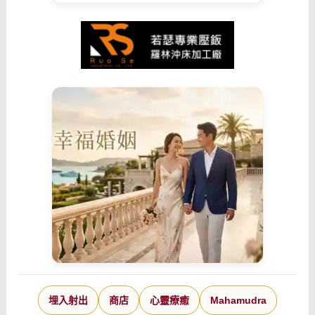
埋入射出
商店
心靈療癒
Mahamudra