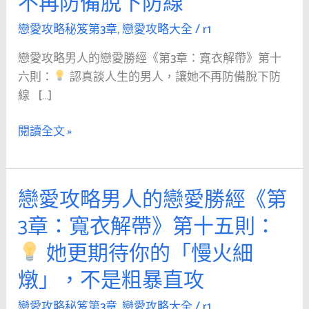
不再防備脫下防線
人
的
戀愛攻略秘笈第3章
,
戀愛攻略大全
/
r1
戀
戀愛攻略男人的戀愛勝經《第3章：寬衣解帶》第十
愛
六則：
認真談人生的男人，讓她不再防備脫下防
勝
線 […]
經
《第
閱讀全文 »
3
章：
寬
戀愛攻略男人的戀愛勝經《第
戀
衣
愛
解
3章：寬衣解帶》第十五則：
攻
帶》
她更期待你的「慢火細
略
第
男
十
燉」，不是粗暴直攻
人
六
的
戀愛攻略秘笈第3章
,
戀愛攻略大全
/
r1
則：