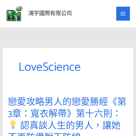
跳
至
鴻宇國際有限公司
主
要
內
容
LoveScience
戀愛攻略男人的戀愛勝經《第
戀
愛
3章：寬衣解帶》第十六則：
攻
認真談人生的男人，讓她
略
男