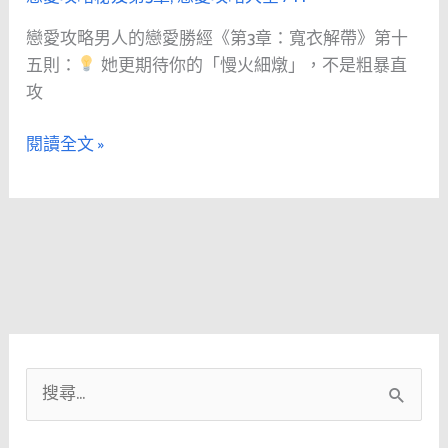
戀
戀愛攻略男人的戀愛勝經《第3章：寬衣解帶》第十
愛
認
五則：
她更期待你的「慢火細燉」，不是粗暴直
勝
真
攻
經
談
《第
人
閱讀全文 »
3
生
章：
的
寬
男
衣
人，
解
讓
帶》
她
第
不
十
再
五
防
搜
則：
備
尋
脫