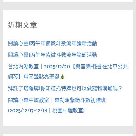
她
下
關
更
防
鍵
期
線
近期文章
字
待
你
:
的
閱讀心靈|丙午年紫微斗數流年論斷活動
「慢
閱讀心靈|丙午年紫微斗數流年論斷活動
火
台北內湖教室｜2025/12/20【與音樂相遇.在北車公共
細
燉」，
鋼琴】用琴聲點亮聖誕
不
拜託了塔羅牌|你知道托特牌也可以做寵物溝通嗎？
是
閱讀心靈中壢教室｜靈動派紫微斗數初階班
粗
暴
(2025/12/17–12/18｜桃園中壢教室)
直
攻