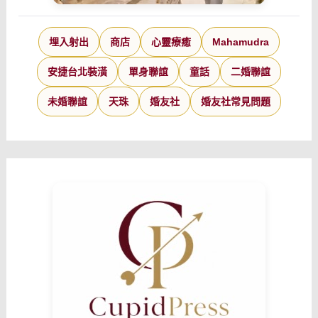
埋入射出
商店
心靈療癒
Mahamudra
安捷台北裝潢
單身聯誼
童話
二婚聯誼
未婚聯誼
天珠
婚友社
婚友社常見問題