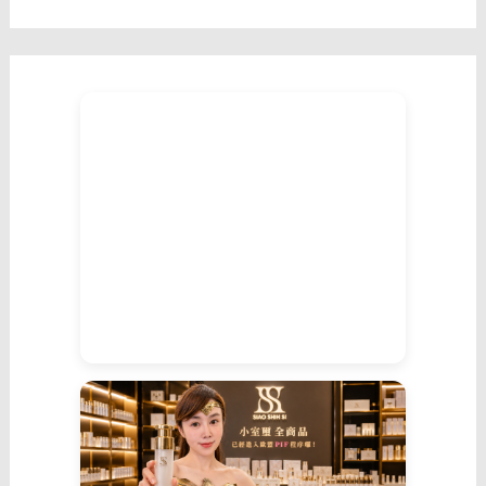
那
就
讓
我
們
在
實
體
聯
誼
與
真
誠
配
對
裡
相