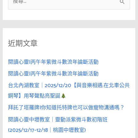
搜
知
尋
道
關
他
／
鍵
她
近期文章
字
在
:
哪
閱讀心靈|丙午年紫微斗數流年論斷活動
裡。
閱讀心靈|丙午年紫微斗數流年論斷活動
如
果
台北內湖教室｜2025/12/20【與音樂相遇.在北車公共
你
鋼琴】用琴聲點亮聖誕
也
拜託了塔羅牌|你知道托特牌也可以做寵物溝通嗎？
在
找
閱讀心靈中壢教室｜靈動派紫微斗數初階班
我
(2025/12/17–12/18｜桃園中壢教室)
——