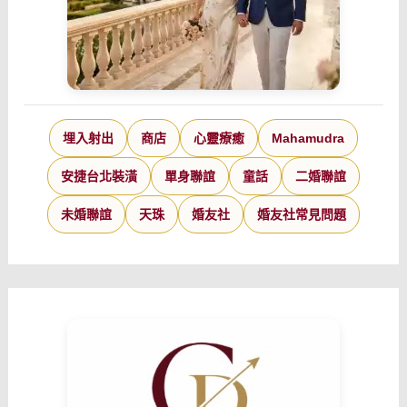
埋入射出
商店
心靈療癒
Mahamudra
安捷台北裝潢
單身聯誼
童話
二婚聯誼
未婚聯誼
天珠
婚友社
婚友社常見問題