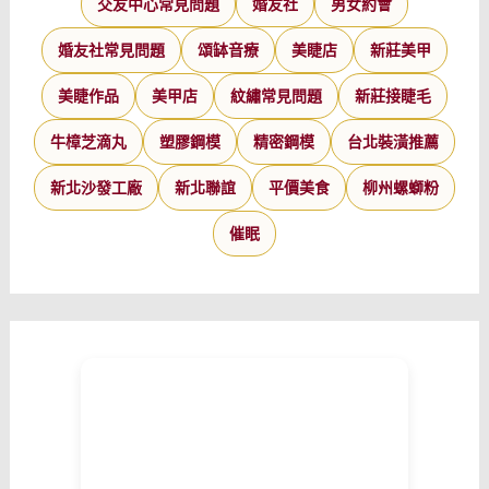
交友中心常見問題
婚友社
男女約會
婚友社常見問題
頌缽音療
美睫店
新莊美甲
美睫作品
美甲店
紋繡常見問題
新莊接睫毛
牛樟芝滴丸
塑膠鋼模
精密鋼模
台北裝潢推薦
新北沙發工廠
新北聯誼
平價美食
柳州螺螄粉
催眠