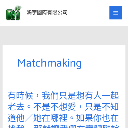
跳
至
鴻宇國際有限公司
主
要
內
容
Matchmaking
有時候，我們只是想有人一起
有
時
老去。不是不想愛，只是不知
候，
道他／她在哪裡。如果你也在
我
們