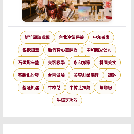
遇
吧。
新竹頌缽課程
台北冷氣保養
中和搬家
餐飲加盟
新竹身心靈課程
中和搬家公司
石墨烯床墊
美容教學
永和搬家
桃園美食
客製化沙發
台南做臉
美容創業課程
頌缽
基隆抓漏
牛樟芝
牛樟芝推薦
螺螄粉
牛樟芝功效