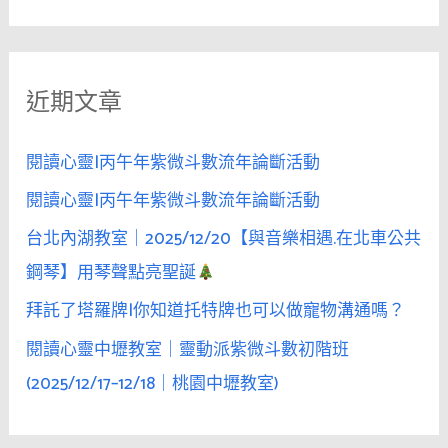
尋
不
關
斷
鍵
叫
近期文章
字
她
的
:
名
閱讀心靈|丙午年紫微斗數流年論斷活動
字，
閱讀心靈|丙午年紫微斗數流年論斷活動
親
台北內湖教室｜2025/12/20【與音樂相遇.在北車公共
密
感
鋼琴】用琴聲點亮聖誕
就
拜託了塔羅牌|你知道托特牌也可以做寵物溝通嗎？
悄
閱讀心靈中壢教室｜靈動派紫微斗數初階班
悄
升
(2025/12/17–12/18｜桃園中壢教室)
溫