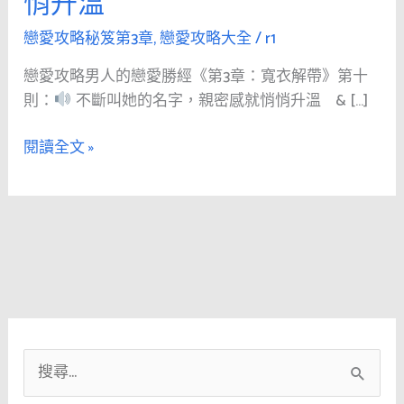
悄升溫
人
的
戀愛攻略秘笈第3章
,
戀愛攻略大全
/
r1
戀
戀愛攻略男人的戀愛勝經《第3章：寬衣解帶》第十
愛
則：
不斷叫她的名字，親密感就悄悄升溫 & […]
勝
經
閱讀全文 »
《第
3
章：
寬
衣
解
帶》
第
十
搜
則：