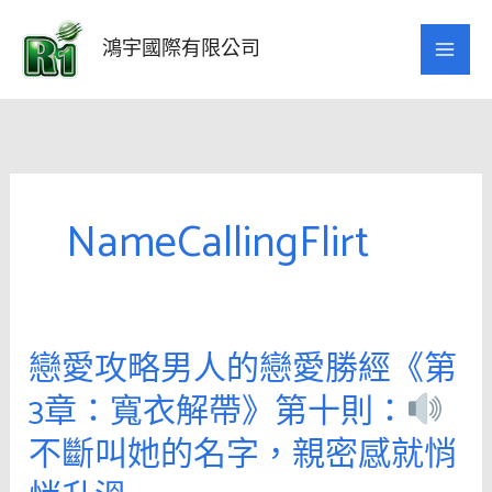
跳
至
鴻宇國際有限公司
主
要
內
容
NameCallingFlirt
戀愛攻略男人的戀愛勝經《第
戀
愛
3章：寬衣解帶》第十則：
攻
不斷叫她的名字，親密感就悄
略
男