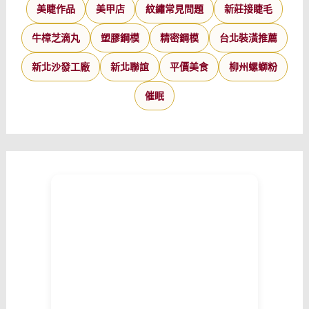
美睫作品
美甲店
紋繡常見問題
新莊接睫毛
牛樟芝滴丸
塑膠鋼模
精密鋼模
台北裝潢推薦
新北沙發工廠
新北聯誼
平價美食
柳州螺螄粉
催眠