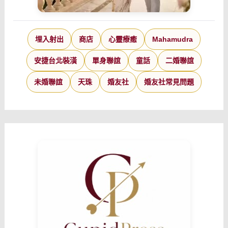
埋入射出
商店
心靈療癒
Mahamudra
安捷台北裝潢
單身聯誼
童話
二婚聯誼
未婚聯誼
天珠
婚友社
婚友社常見問題