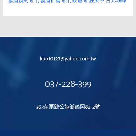
霧眉預約
新竹霧眉推薦
新竹紋繡
新莊美甲
台北頌缽
kuo10127@yahoo.com.tw
037-228-399
363苗栗縣公館鄉鶴岡82-2號