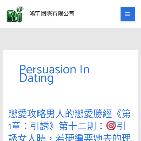
跳
至
鴻宇國際有限公司
主
要
內
容
Persuasion In
Dating
戀愛攻略男人的戀愛勝經《第
戀
愛
1章：引誘》第十二則：
引
攻
誘女人時，若硬編要她去的理
略