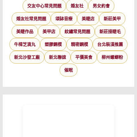
交友中心常見問題
婚友社
男女約會
婚友社常見問題
頌缽音療
美睫店
新莊美甲
美睫作品
美甲店
紋繡常見問題
新莊接睫毛
牛樟芝滴丸
塑膠鋼模
精密鋼模
台北裝潢推薦
新北沙發工廠
新北聯誼
平價美食
柳州螺螄粉
催眠