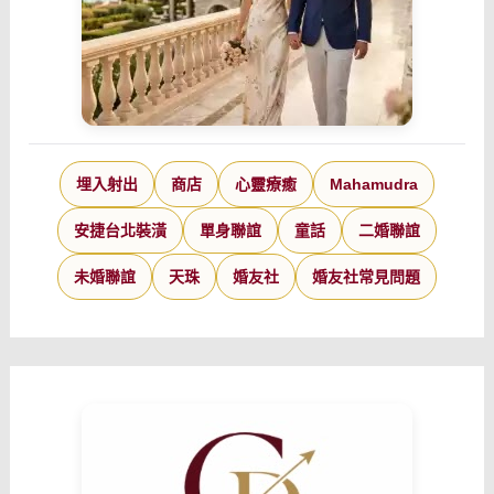
埋入射出
商店
心靈療癒
Mahamudra
安捷台北裝潢
單身聯誼
童話
二婚聯誼
未婚聯誼
天珠
婚友社
婚友社常見問題