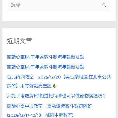
搜
引
誘
尋
女
關
人
鍵
時，
近期文章
字
若
硬
:
編
閱讀心靈|丙午年紫微斗數流年論斷活動
要
閱讀心靈|丙午年紫微斗數流年論斷活動
她
台北內湖教室｜2025/12/20【與音樂相遇.在北車公共
去
的
鋼琴】用琴聲點亮聖誕
理
拜託了塔羅牌|你知道托特牌也可以做寵物溝通嗎？
由，
閱讀心靈中壢教室｜靈動派紫微斗數初階班
成
功
(2025/12/17–12/18｜桃園中壢教室)