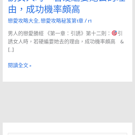
男
由，成功機率頗高
人
的
戀愛攻略大全
,
戀愛攻略秘笈第1章
/
r1
戀
男人的戀愛勝經 《第一章：引誘》第十二則：
引
愛
誘女人時，若硬編要她去的理由，成功機率頗高 &
勝
[…]
經
《第
閱讀全文 »
1
章：
引
誘》
第
十
二
則：