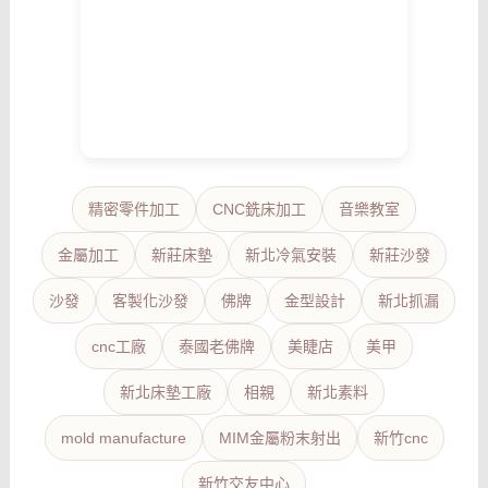
精密零件加工
CNC銑床加工
音樂教室
金屬加工
新莊床墊
新北冷氣安裝
新莊沙發
沙發
客製化沙發
佛牌
金型設計
新北抓漏
cnc工廠
泰國老佛牌
美睫店
美甲
新北床墊工廠
相親
新北素料
mold manufacture
MIM金屬粉末射出
新竹cnc
新竹交友中心