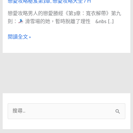
戀愛攻略秘笈第3章
,
戀愛攻略大全
/
r1
人
的
戀愛攻略男人的戀愛勝經《第3章：寬衣解帶》第九
戀
則：
滑雪場的她，暫時脫離了理性 &nbs […]
愛
勝
閱讀全文 »
經
《第
3
章：
寬
衣
解
帶》
第
搜
九
尋
則：
關