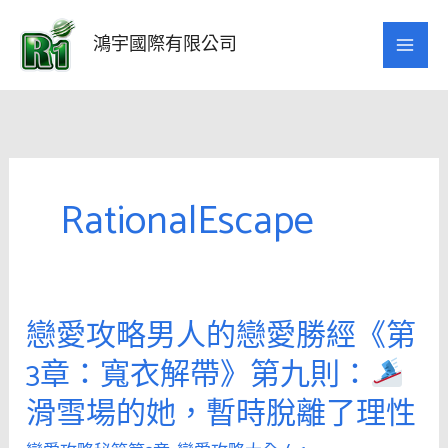
跳
至
鴻宇國際有限公司
主
要
內
容
RationalEscape
戀愛攻略男人的戀愛勝經《第
戀
愛
3章：寬衣解帶》第九則：
攻
滑雪場的她，暫時脫離了理性
略
男