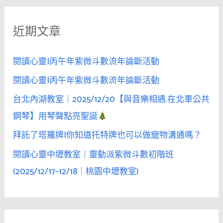
滑
鍵
雪
近期文章
字
場
:
的
閱讀心靈|丙午年紫微斗數流年論斷活動
她，
暫
閱讀心靈|丙午年紫微斗數流年論斷活動
時
台北內湖教室｜2025/12/20【與音樂相遇.在北車公共
脫
鋼琴】用琴聲點亮聖誕
離
了
拜託了塔羅牌|你知道托特牌也可以做寵物溝通嗎？
理
閱讀心靈中壢教室｜靈動派紫微斗數初階班
性
(2025/12/17–12/18｜桃園中壢教室)