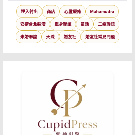
埋入射出
商店
心靈療癒
Mahamudra
安捷台北裝潢
單身聯誼
童話
二婚聯誼
未婚聯誼
天珠
婚友社
婚友社常見問題