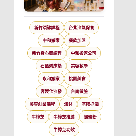
新竹頌缽課程
台北冷氣保養
中和搬家
餐飲加盟
新竹身心靈課程
中和搬家公司
石墨烯床墊
美容教學
永和搬家
桃園美食
客製化沙發
台南做臉
美容創業課程
頌缽
基隆抓漏
牛樟芝
牛樟芝推薦
螺螄粉
牛樟芝功效