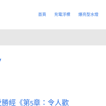
首頁
充電浮標
爆亮型水燈
y
勝經《第5章：令人歡