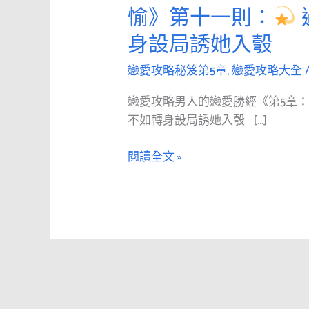
愛
愉》第十一則：
攻
身設局誘她入彀
略
男
戀愛攻略秘笈第5章
,
戀愛攻略大全
人
的
戀愛攻略男人的戀愛勝經《第5章
戀
不如轉身設局誘她入彀 […]
愛
勝
閱讀全文 »
經
《第
5
章：
令
人
歡
愉》