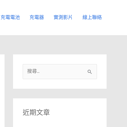
充電電池
充電器
實測影片
線上聯絡
搜
尋
關
鍵
字
近期文章
: