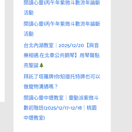
閱讀心靈|丙午年紫微斗數流年論斷
活動
閱讀心靈|丙午年紫微斗數流年論斷
活動
台北內湖教室｜2025/12/20【與音
樂相遇.在北車公共鋼琴】用琴聲點
亮聖誕
拜託了塔羅牌|你知道托特牌也可以
做寵物溝通嗎？
閱讀心靈中壢教室｜靈動派紫微斗
數初階班(2025/12/17–12/18｜桃園
中壢教室)