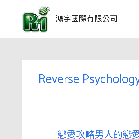
跳
至
鴻宇國際有限公司
主
要
內
容
Reverse Psycholog
戀愛攻略男人的戀愛
戀