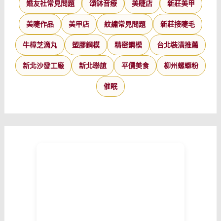
婚友社常見問題
頌缽音療
美睫店
新莊美甲
美睫作品
美甲店
紋繡常見問題
新莊接睫毛
牛樟芝滴丸
塑膠鋼模
精密鋼模
台北裝潢推薦
新北沙發工廠
新北聯誼
平價美食
柳州螺螄粉
催眠