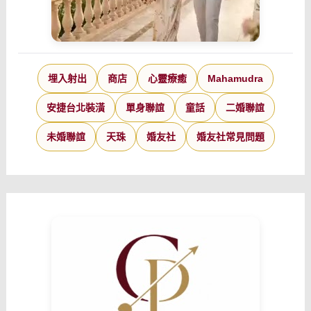
埋入射出
商店
心靈療癒
Mahamudra
安捷台北裝潢
單身聯誼
童話
二婚聯誼
未婚聯誼
天珠
婚友社
婚友社常見問題