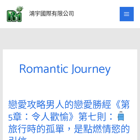
跳
至
鴻宇國際有限公司
主
要
內
容
Romantic Journey
戀愛攻略男人的戀愛勝經《第
戀
愛
5章：令人歡愉》第七則：
攻
旅行時的孤單，是點燃情慾的
略
男