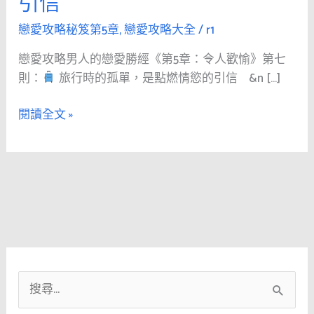
引信
人
的
戀愛攻略秘笈第5章
,
戀愛攻略大全
/
r1
戀
戀愛攻略男人的戀愛勝經《第5章：令人歡愉》第七
愛
則：
旅行時的孤單，是點燃情慾的引信 &n […]
勝
經
閱讀全文 »
《第
5
章：
令
人
歡
愉》
第
七
搜
則：