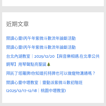
尋
旅
關
行
鍵
時
近期文章
字
的
孤
:
單，
閱讀心靈|丙午年紫微斗數流年論斷活動
是
閱讀心靈|丙午年紫微斗數流年論斷活動
點
台北內湖教室｜2025/12/20【與音樂相遇.在北車公共
燃
情
鋼琴】用琴聲點亮聖誕
慾
拜託了塔羅牌|你知道托特牌也可以做寵物溝通嗎？
的
閱讀心靈中壢教室｜靈動派紫微斗數初階班
引
信
(2025/12/17–12/18｜桃園中壢教室)