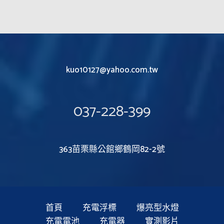
kuo10127@yahoo.com.tw
037-228-399
363苗栗縣公館鄉鶴岡82-2號
首頁
充電浮標
爆亮型水燈
充電電池
充電器
實測影片