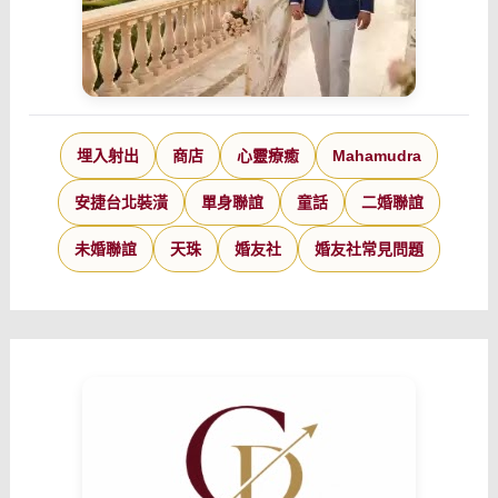
埋入射出
商店
心靈療癒
Mahamudra
安捷台北裝潢
單身聯誼
童話
二婚聯誼
未婚聯誼
天珠
婚友社
婚友社常見問題