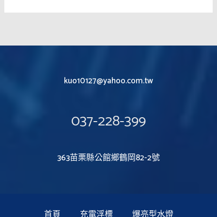
kuo10127@yahoo.com.tw
037-228-399
363苗栗縣公館鄉鶴岡82-2號
首頁
充電浮標
爆亮型水燈