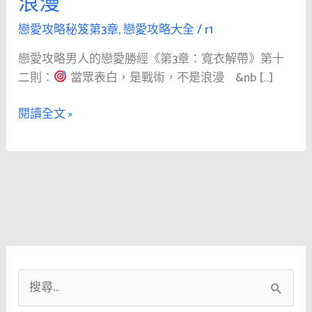
浪漫
人
的
戀愛攻略秘笈第3章
,
戀愛攻略大全
/
r1
戀
戀愛攻略男人的戀愛勝經《第3章：寬衣解帶》第十
愛
二則：
當眾表白，是戰術，不是浪漫 &nb […]
勝
經
閱讀全文 »
《第
3
章：
寬
衣
解
帶》
第
十
搜
二
則：