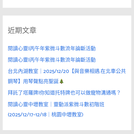
尋
關
當
鍵
眾
近期文章
字
表
白，
:
是
閱讀心靈|丙午年紫微斗數流年論斷活動
戰
閱讀心靈|丙午年紫微斗數流年論斷活動
術，
台北內湖教室｜2025/12/20【與音樂相遇.在北車公共
不
是
鋼琴】用琴聲點亮聖誕
浪
拜託了塔羅牌|你知道托特牌也可以做寵物溝通嗎？
漫
閱讀心靈中壢教室｜靈動派紫微斗數初階班
(2025/12/17–12/18｜桃園中壢教室)