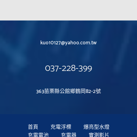
kuo10127@yahoo.com.tw
037-228-399
363苗栗縣公館鄉鶴岡82-2號
首頁
充電浮標
爆亮型水燈
充電電池
充電器
實測影片