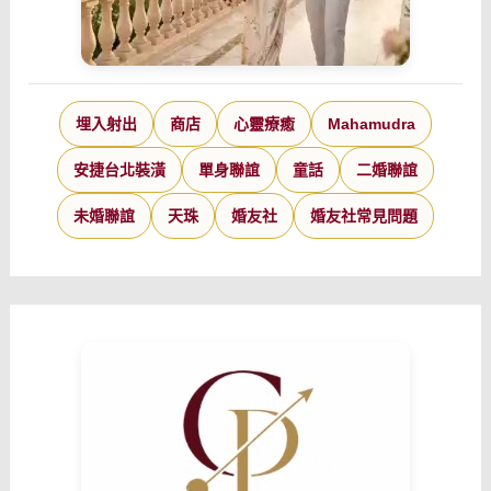
埋入射出
商店
心靈療癒
Mahamudra
安捷台北裝潢
單身聯誼
童話
二婚聯誼
未婚聯誼
天珠
婚友社
婚友社常見問題