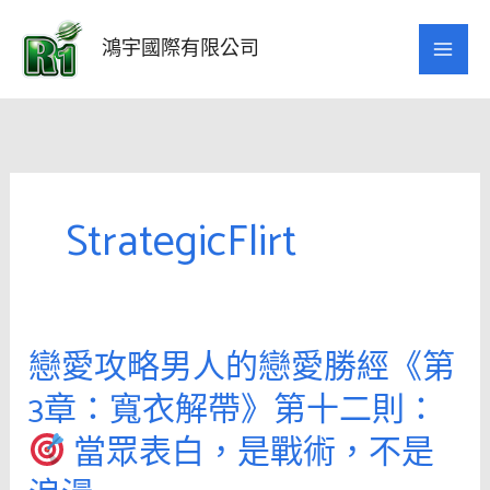
跳
至
鴻宇國際有限公司
主
要
內
容
StrategicFlirt
戀愛攻略男人的戀愛勝經《第
戀
愛
3章：寬衣解帶》第十二則：
攻
當眾表白，是戰術，不是
略
男