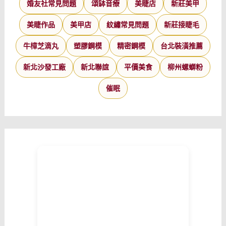
婚友社常見問題
頌缽音療
美睫店
新莊美甲
美睫作品
美甲店
紋繡常見問題
新莊接睫毛
牛樟芝滴丸
塑膠鋼模
精密鋼模
台北裝潢推薦
新北沙發工廠
新北聯誼
平價美食
柳州螺螄粉
催眠