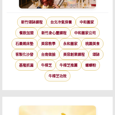
新竹頌缽課程
台北冷氣保養
中和搬家
餐飲加盟
新竹身心靈課程
中和搬家公司
石墨烯床墊
美容教學
永和搬家
桃園美食
客製化沙發
台南做臉
美容創業課程
頌缽
基隆抓漏
牛樟芝
牛樟芝推薦
螺螄粉
牛樟芝功效