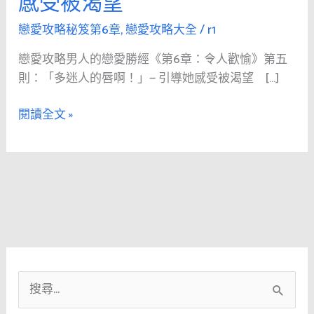
感受被渴望
人
的
戀愛攻略秘笈第6章
,
戀愛攻略大全
/
r1
戀
戀愛攻略男人的戀愛勝經《第6章：令人歡愉》第五
愛
則：「多迷人的唇啊！」— 引導她感受被渴望 […]
勝
經
閱讀全文 »
《第
6
章：
令
人
歡
愉》
第
五
搜
則：
「多