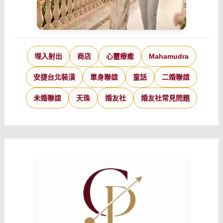
埋入射出
商店
心靈療癒
Mahamudra
安捷台北裝潢
單身聯誼
童話
二婚聯誼
未婚聯誼
天珠
婚友社
婚友社常見問題