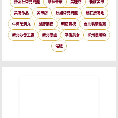
婚友社常見問題
頌缽音療
美睫店
新莊美甲
美睫作品
美甲店
紋繡常見問題
新莊接睫毛
牛樟芝滴丸
塑膠鋼模
精密鋼模
台北裝潢推薦
新北沙發工廠
新北聯誼
平價美食
柳州螺螄粉
催眠