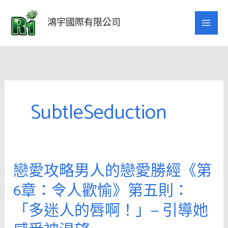
跳
至
鴻宇國際有限公司
主
要
內
容
SubtleSeduction
戀愛攻略男人的戀愛勝經《第
戀
愛
6章：令人歡愉》第五則：
攻
「多迷人的唇啊！」— 引導她
略
男