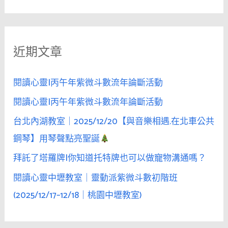
尋
迷
關
人
鍵
的
近期文章
字
唇
啊！」
:
—
閱讀心靈|丙午年紫微斗數流年論斷活動
引
閱讀心靈|丙午年紫微斗數流年論斷活動
導
台北內湖教室｜2025/12/20【與音樂相遇.在北車公共
她
感
鋼琴】用琴聲點亮聖誕
受
拜託了塔羅牌|你知道托特牌也可以做寵物溝通嗎？
被
閱讀心靈中壢教室｜靈動派紫微斗數初階班
渴
望
(2025/12/17–12/18｜桃園中壢教室)