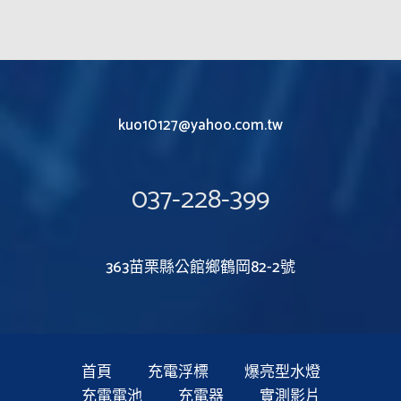
kuo10127@yahoo.com.tw
037-228-399
363苗栗縣公館鄉鶴岡82-2號
首頁
充電浮標
爆亮型水燈
充電電池
充電器
實測影片