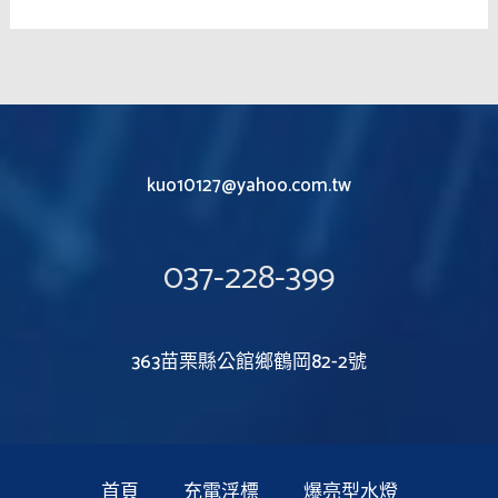
kuo10127@yahoo.com.tw
037-228-399
363苗栗縣公館鄉鶴岡82-2號
首頁
充電浮標
爆亮型水燈