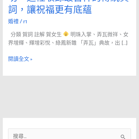
值
詞，讓祝福更有底蘊
得
最
婚禮
/
r1
美
分類 賀詞 註解 賀女生
明珠入掌、弄瓦微祥、女
的
界增輝、輝增彩悅、綠鳳新雛 「弄瓦」典故，出 […]
祝
福。
閱讀全文 »
從
新
婚、
添
丁、
壽
宴
到
事
搜
業