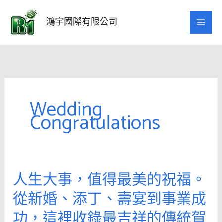
跳
至
鴻宇國際有限公司
主
要
內
容
Wedding
Congratulations
人生大事，值得最美的祝福。
人
生
從新婚、添丁、壽宴到事業成
大
功，這裡收錄最吉祥的傳統賀
事，