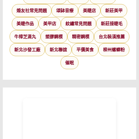
婚友社常見問題
頌缽音療
美睫店
新莊美甲
美睫作品
美甲店
紋繡常見問題
新莊接睫毛
牛樟芝滴丸
塑膠鋼模
精密鋼模
台北裝潢推薦
新北沙發工廠
新北聯誼
平價美食
柳州螺螄粉
催眠