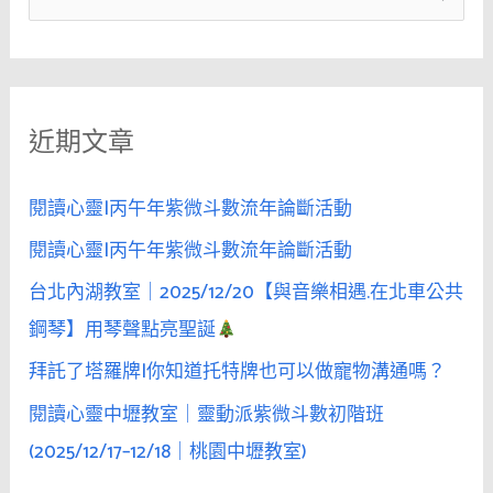
成
尋
功，
關
這
鍵
裡
近期文章
字
收
錄
:
最
閱讀心靈|丙午年紫微斗數流年論斷活動
吉
閱讀心靈|丙午年紫微斗數流年論斷活動
祥
台北內湖教室｜2025/12/20【與音樂相遇.在北車公共
的
傳
鋼琴】用琴聲點亮聖誕
統
拜託了塔羅牌|你知道托特牌也可以做寵物溝通嗎？
賀
閱讀心靈中壢教室｜靈動派紫微斗數初階班
詞，
讓
(2025/12/17–12/18｜桃園中壢教室)
祝