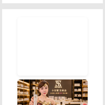
福
更
有
底
蘊