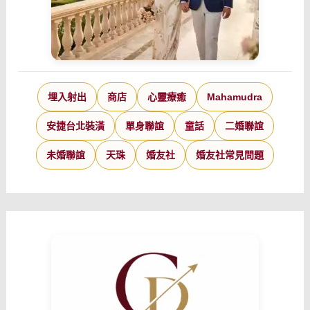
埋入射出
商店
心靈療癒
Mahamudra
安捷台北裝潢
單身聯誼
童話
二婚聯誼
未婚聯誼
天珠
婚友社
婚友社常見問題