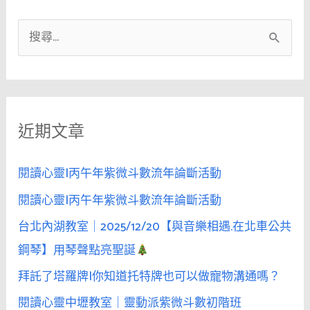
搜
尋
關
鍵
近期文章
字
:
閱讀心靈|丙午年紫微斗數流年論斷活動
閱讀心靈|丙午年紫微斗數流年論斷活動
台北內湖教室｜2025/12/20【與音樂相遇.在北車公共
鋼琴】用琴聲點亮聖誕
拜託了塔羅牌|你知道托特牌也可以做寵物溝通嗎？
閱讀心靈中壢教室｜靈動派紫微斗數初階班