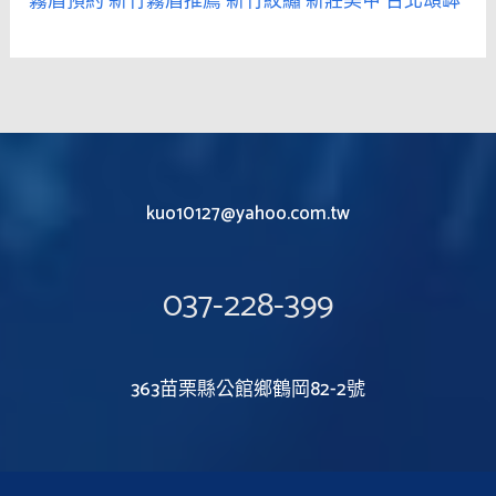
霧眉預約
新竹霧眉推薦
新竹紋繡
新莊美甲
台北頌缽
kuo10127@yahoo.com.tw
037-228-399
363苗栗縣公館鄉鶴岡82-2號