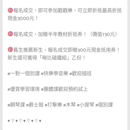
報名成交，即可參加戳戳樂，可立即折抵最高折抵
現金
3000
元！
報名成交，加贈半年教材折抵券！（價值
730
元）
舊生推薦新生，報名成交即贈
300
元現金抵用券！
新生還可獲得「啾比磁鐵組」乙份！
#
一對一個別課
#
快樂學音樂
#
歡迎插班
#
優質學習環境
#
團體課歡迎預約試上
#
鋼琴課
#
爵士鼓
#
打擊樂
#
木琴
#
小提琴
#
個別課
▾
⍢
▾
⍢
▾
⍢
▾
⍢
▾