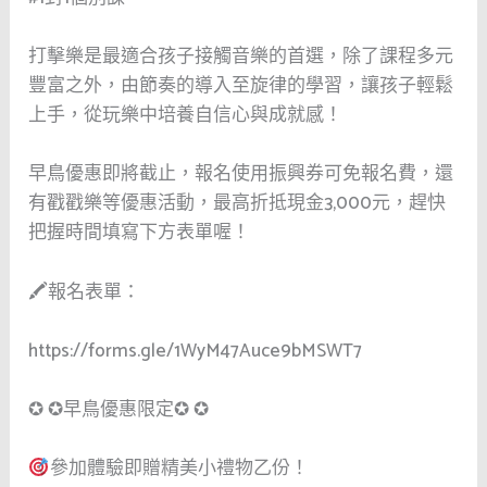
打擊樂是最適合孩子接觸音樂的首選，除了課程多元
豐富之外，由節奏的導入至旋律的學習，讓孩子輕鬆
上手，從玩樂中培養自信心與成就感！
早鳥優惠即將截止，報名使用振興券可免報名費，還
有戳戳樂等優惠活動，最高折抵現金
3,000
元，趕快
把握時間填寫下方表單喔！
🖍
報名表單：
https://forms.gle/1WyM47Auce9bMSWT7
✪
✪
早鳥優惠限定
✪
✪
參加體驗即贈精美小禮物乙份！