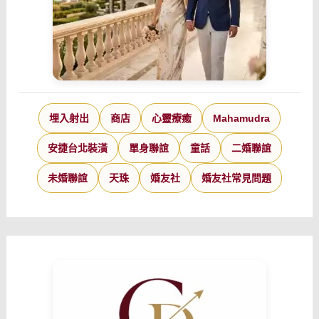
埋入射出
商店
心靈療癒
Mahamudra
安捷台北裝潢
單身聯誼
童話
二婚聯誼
未婚聯誼
天珠
婚友社
婚友社常見問題