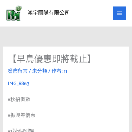
跳
至
鴻宇國際有限公司
主
要
內
容
【早鳥優惠即將截止】
發佈留言
/
未分類
/ 作者:
r1
IMG_8863
#
秋招倒數
#
振興券優惠
#1
對
1
個別課