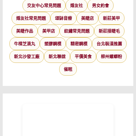
交友中心常見問題
婚友社
男女約會
婚友社常見問題
頌缽音療
美睫店
新莊美甲
美睫作品
美甲店
紋繡常見問題
新莊接睫毛
牛樟芝滴丸
塑膠鋼模
精密鋼模
台北裝潢推薦
新北沙發工廠
新北聯誼
平價美食
柳州螺螄粉
催眠