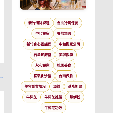
新竹頌缽課程
台北冷氣保養
中和搬家
餐飲加盟
新竹身心靈課程
中和搬家公司
石墨烯床墊
美容教學
永和搬家
桃園美食
→
客製化沙發
台南做臉
美容創業課程
頌缽
基隆抓漏
牛樟芝
牛樟芝推薦
螺螄粉
牛樟芝功效