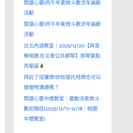
閱讀心靈|丙午年紫微斗數流年論斷
活動
閱讀心靈|丙午年紫微斗數流年論斷
活動
台北內湖教室｜2025/12/20【與音
樂相遇.在北車公共鋼琴】用琴聲點
亮聖誕
拜託了塔羅牌|你知道托特牌也可以
做寵物溝通嗎？
閱讀心靈中壢教室｜靈動派紫微斗
數初階班(2025/12/17–12/18｜桃園
中壢教室)