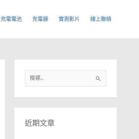
充電電池
充電器
實測影片
線上聯絡
搜
尋
關
鍵
字
近期文章
: