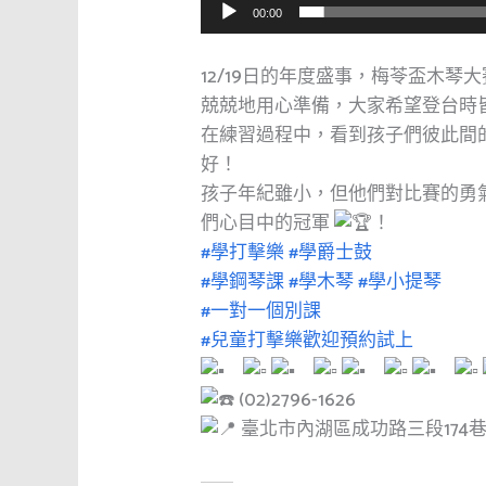
00:00
12/19日的年度盛事，梅苓盃木
兢兢地用心準備，大家希望登台時
在練習過程中，看到孩子們彼此間
好！
孩子年紀雖小，但他們對比賽的勇
們心目中的冠軍
！
#學打擊樂
#學爵士鼓
#學鋼琴課
#學木琴
#學小提琴
#一對一個別課
#兒童打擊樂歡迎預約試上
(02)2796-1626
臺北市內湖區成功路三段174巷1