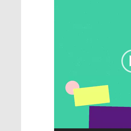
播
放
器