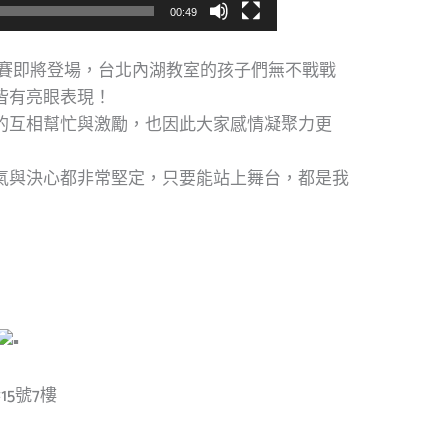
00:49
琴大賽即將登場，台北內湖教室的孩子們無不戰戰
皆有亮眼表現！
的互相幫忙與激勵，也因此大家感情凝聚力更
氣與決心都非常堅定，只要能站上舞台，都是我
5號7樓