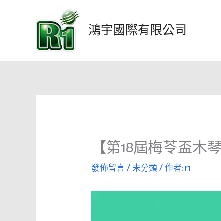
跳
至
鴻宇國際有限公司
主
要
內
容
【第18屆梅苓盃木琴
發佈留言
/
未分類
/ 作者:
r1
視
訊