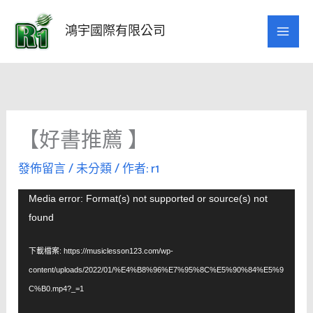
跳
至
鴻宇國際有限公司
主
要
內
容
【好書推薦 】
發佈留言
/
未分類
/ 作者:
r1
視
Media error: Format(s) not supported or source(s) not
訊
found
播
放
下載檔案: https://musiclesson123.com/wp-
器
content/uploads/2022/01/%E4%B8%96%E7%95%8C%E5%90%84%E5%9
C%B0.mp4?_=1