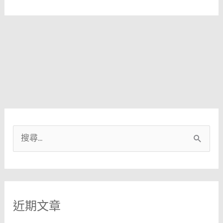
搜
尋
關
鍵
近期文章
字