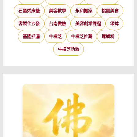
石墨烯床墊
美容教學
永和搬家
桃園美食
客製化沙發
台南做臉
美容創業課程
頌缽
基隆抓漏
牛樟芝
牛樟芝推薦
螺螄粉
牛樟芝功效