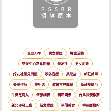
交友APP
男女聯誼
聯誼活動
交友中心常見問題
婚友社
男女約會
婚友社常見問題
頌缽音療
美睫店
新莊美甲
美睫作品
美甲店
紋繡常見問題
新莊接睫毛
牛樟芝滴丸
塑膠鋼模
精密鋼模
台北裝潢推薦
新北沙發工廠
新北聯誼
平價美食
柳州螺螄粉