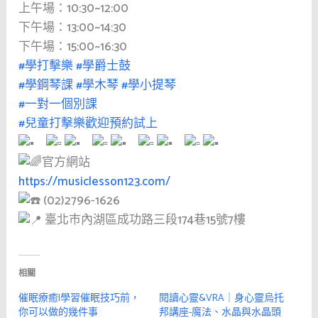
上午場：10:30~12:00
下午場：13:00~14:30
下午場：15:00~16:30
#學打擊樂
#學爵士鼓
#學鋼琴課
#學木琴
#學小提琴
#一對一個別課
#兒童打擊樂歡迎預約試上
官方網站
https://musiclesson123.com/
(02)2796-1626
臺北市內湖區成功路三段174巷15號7樓
相關
催眠療癒|學習催眠技巧前，
閱讀心靈&VRA｜身心靈烏托
你可以做的幾件事
邦講座-魔法、水晶與水晶頭