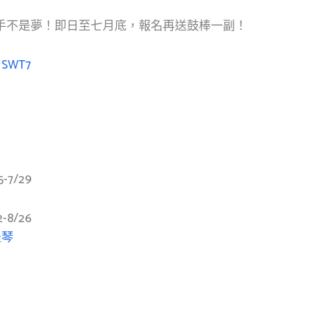
手不是夢！即日至七月底，報名再送鼓棒一副！
bMSWT7
5-7/29
2-8/26
提琴