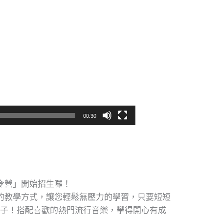
00:30
令營」開始招生囉！
的教學方式，讓您輕鬆無壓力的學習，只要短短
曲子！搭配喜歡的熱門流行音樂，學得開心有成