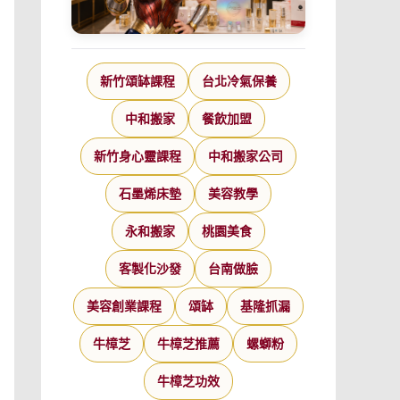
新竹頌缽課程
台北冷氣保養
中和搬家
餐飲加盟
新竹身心靈課程
中和搬家公司
石墨烯床墊
美容教學
永和搬家
桃園美食
客製化沙發
台南做臉
美容創業課程
頌缽
基隆抓漏
牛樟芝
牛樟芝推薦
螺螄粉
牛樟芝功效