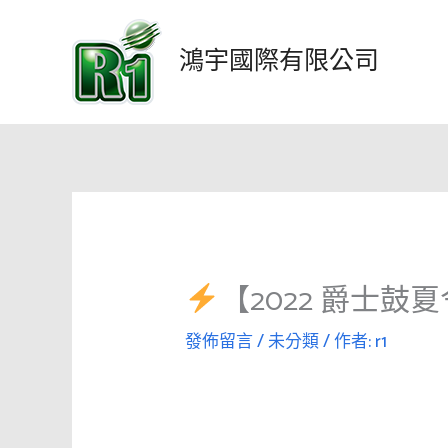
跳
至
鴻宇國際有限公司
主
要
內
容
【2022 爵士鼓
發佈留言
/
未分類
/ 作者:
r1
視
訊