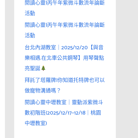
閱讀心靈|丙午年紫微斗數流年論斷
活動
閱讀心靈|丙午年紫微斗數流年論斷
活動
台北內湖教室｜2025/12/20【與音
樂相遇.在北車公共鋼琴】用琴聲點
亮聖誕
拜託了塔羅牌|你知道托特牌也可以
做寵物溝通嗎？
閱讀心靈中壢教室｜靈動派紫微斗
數初階班(2025/12/17–12/18｜桃園
中壢教室)