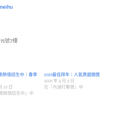
gneihu
5號7樓
擊樂熱情招生中｜春季
2021最佳拜年｜人氣票選開獎
2021 年 3 月 3 日
 月 27 日
在「內湖打擊樂」中
樂熱情招生中」中