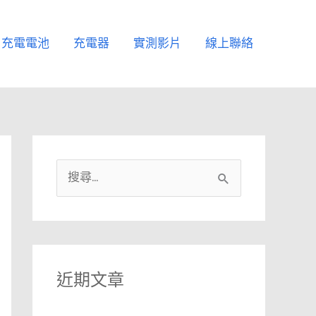
充電電池
充電器
實測影片
線上聯絡
搜
尋
關
鍵
字
近期文章
: