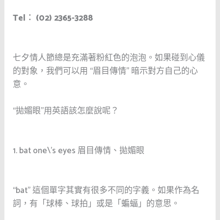
Tel︰ (02) 2365-3288
七夕情人節總是充滿著粉紅色的泡泡。如果碰到心儀
的對象，我們可以用
“
眉目傳情
”
暗示對方自己的心
意。
“
拋媚眼
”
用英語該怎麼說呢？
1. bat one\’s eyes
眉目傳情、拋媚眼
“bat”
這個單字其實有很多不同的字義。如果作為名
詞，有「球棒、球拍」或是「蝙蝠」的意思。