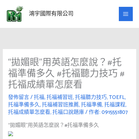
跳
至
鴻宇國際有限公司
主
要
內
容
“拋媚眼”用英語怎麼說？#托
福準備多久 #托福聽力技巧 #
托福成績單怎麼看
發佈留言
/
托福
,
托福補習班
,
托福聽力技巧
,
TOEFL
,
托福準備多久
,
托福補習班推薦
,
托福準備
,
托福課程
,
托福成績單怎麼看
,
托福口說題庫
/ 作者:
0915551807
“拋媚眼”用英語怎麼說？#托福準備多久