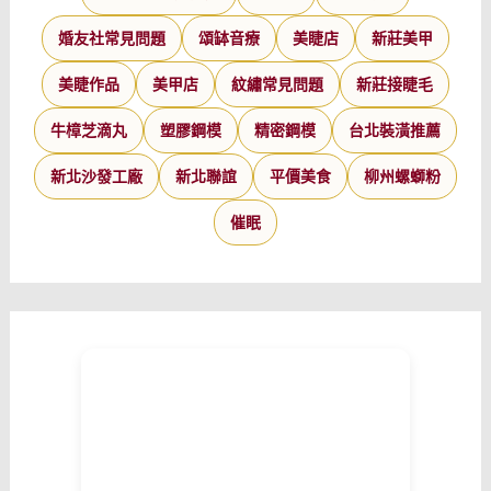
婚友社常見問題
頌缽音療
美睫店
新莊美甲
美睫作品
美甲店
紋繡常見問題
新莊接睫毛
牛樟芝滴丸
塑膠鋼模
精密鋼模
台北裝潢推薦
新北沙發工廠
新北聯誼
平價美食
柳州螺螄粉
催眠