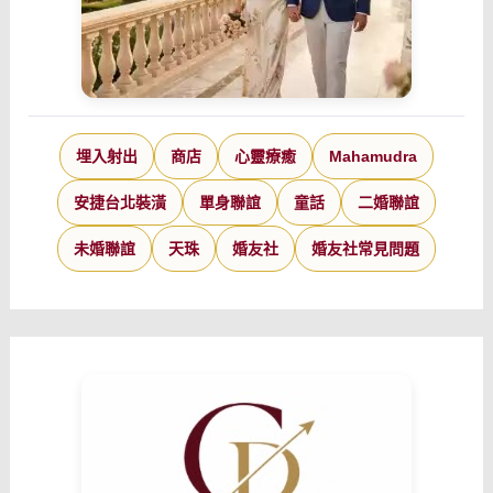
埋入射出
商店
心靈療癒
Mahamudra
安捷台北裝潢
單身聯誼
童話
二婚聯誼
未婚聯誼
天珠
婚友社
婚友社常見問題