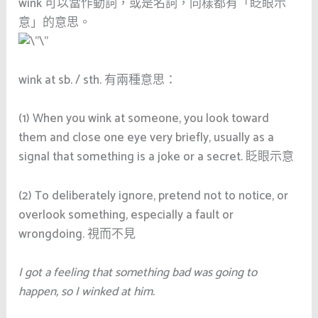
wink 可以當作動詞，或是名詞，同樣都有「眨眼示
意」的意思。
wink at sb. / sth. 有兩種意思：
(1) When you wink at someone, you look toward
them and close one eye very briefly, usually as a
signal that something is a joke or a secret.
眨眼示意
(2) To deliberately ignore, pretend not to notice, or
overlook something, especially a fault or
wrongdoing.
視而不見
I got a feeling that something bad was going to
happen, so I winked at him.