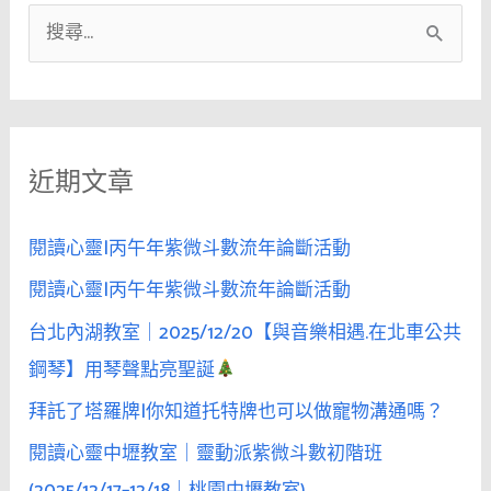
搜
尋
關
鍵
近期文章
字
:
閱讀心靈|丙午年紫微斗數流年論斷活動
閱讀心靈|丙午年紫微斗數流年論斷活動
台北內湖教室｜2025/12/20【與音樂相遇.在北車公共
鋼琴】用琴聲點亮聖誕
拜託了塔羅牌|你知道托特牌也可以做寵物溝通嗎？
閱讀心靈中壢教室｜靈動派紫微斗數初階班