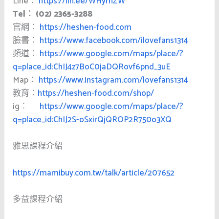
Line︰
https://lin.ee/WHyrhZW
Tel︰ (02) 2365-3288
官網︰
https://heshen-food.com
臉書︰
https://www.facebook.com/ilovefans1314
頻道︰
https://www.google.com/maps/place/?
q=place_id:ChIJ4z7BoC0jaDQRovf6pnd_3uE
Map︰
https://www.instagram.com/lovefans1314
教育︰
https://heshen-food.com/shop/
ig︰
https://www.google.com/maps/place/?
q=place_id:ChIJ2S-oSxirQjQROP2R750o3XQ
雅思課程介紹
https://mamibuy.com.tw/talk/article/207652
多益課程介紹