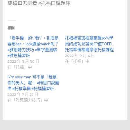
成績單怎麼看 #托福口說題庫
相關
「看手機」的\”看\”，到底是
托福補習班推薦贏戰96%學
要用see、look還是watch呢？
員的成功見證高CP值TOEFL
#雅思聽力技巧 #單字量測驗
托福準備福爾摩思托福課程
#雅思補習班
2022 年 9 月 4 日
2022 年 3 月 30 日
在「托福」中
在「托福」中
I\’m your man 可不是「我是
你的男人」喔！ #雅思口說題
庫 #托福準備 #托福補習班
2022 年 7 月 27 日
在「雅思聽力技巧」中