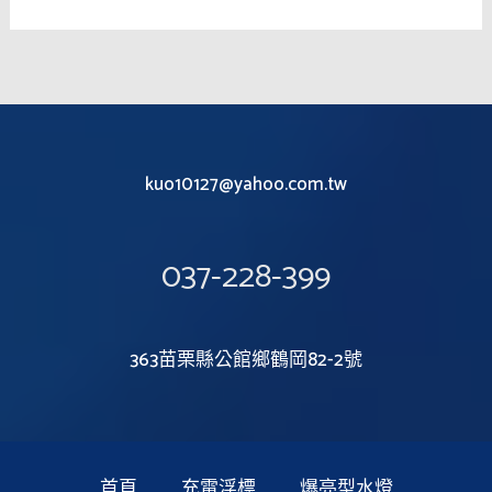
kuo10127@yahoo.com.tw
037-228-399
363苗栗縣公館鄉鶴岡82-2號
首頁
充電浮標
爆亮型水燈