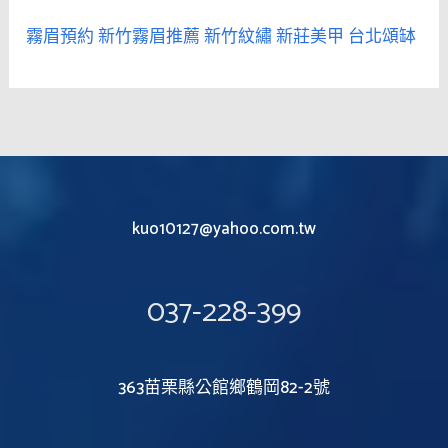
霧眉預約
新竹霧眉推薦
新竹紋繡
新莊美甲
台北頌缽
kuo10127@yahoo.com.tw
037-228-399
363苗栗縣公館鄉鶴岡82-2號