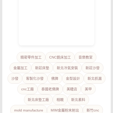
精密零件加工
CNC銑床加工
音樂教室
金屬加工
新莊床墊
新北冷氣安裝
新莊沙發
沙發
客製化沙發
佛牌
金型設計
新北抓漏
cnc工廠
泰國老佛牌
美睫店
美甲
新北床墊工廠
相親
新北素料
mold manufacture
MIM金屬粉末射出
新竹cnc