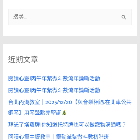
搜
尋
關
鍵
近期文章
字
:
閱讀心靈|丙午年紫微斗數流年論斷活動
閱讀心靈|丙午年紫微斗數流年論斷活動
台北內湖教室｜2025/12/20【與音樂相遇.在北車公共
鋼琴】用琴聲點亮聖誕
拜託了塔羅牌|你知道托特牌也可以做寵物溝通嗎？
閱讀心靈中壢教室｜靈動派紫微斗數初階班