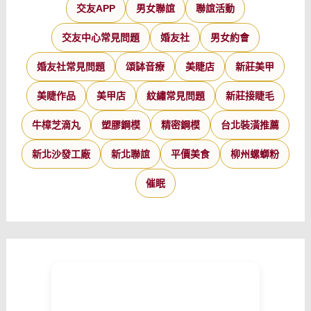
交友APP
男女聯誼
聯誼活動
交友中心常見問題
婚友社
男女約會
婚友社常見問題
頌缽音療
美睫店
新莊美甲
美睫作品
美甲店
紋繡常見問題
新莊接睫毛
牛樟芝滴丸
塑膠鋼模
精密鋼模
台北裝潢推薦
新北沙發工廠
新北聯誼
平價美食
柳州螺螄粉
催眠