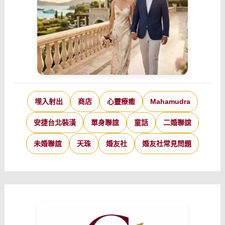
埋入射出
商店
心靈療癒
Mahamudra
安捷台北裝潢
單身聯誼
童話
二婚聯誼
未婚聯誼
天珠
婚友社
婚友社常見問題