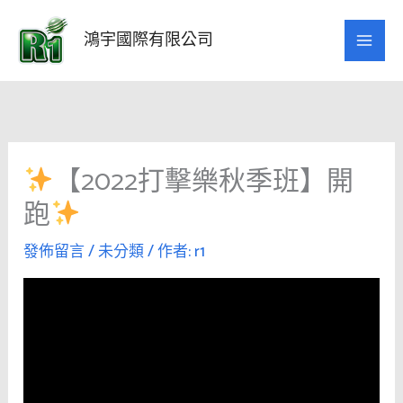
跳
至
鴻宇國際有限公司
主
要
內
容
【2022打擊樂秋季班】開
跑
發佈留言
/
未分類
/ 作者:
r1