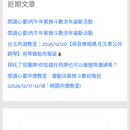
近期文章
字
:
閱讀心靈|丙午年紫微斗數流年論斷活動
閱讀心靈|丙午年紫微斗數流年論斷活動
台北內湖教室｜2025/12/20【與音樂相遇.在北車公共
鋼琴】用琴聲點亮聖誕
拜託了塔羅牌|你知道托特牌也可以做寵物溝通嗎？
閱讀心靈中壢教室｜靈動派紫微斗數初階班
(2025/12/17–12/18｜桃園中壢教室)