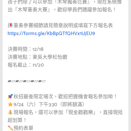
孩子們除了可以參加『木琴獨奏比賽』，現在系統推
出『木琴重奏大賽』，歡迎學員們踴躍參加報名！
重奏參賽細節請見簡章說明或填寫下方報名表
https://forms.gle/KbBpQTfQHVx1UjEU9
決賽時間：12/18
決賽地點：東吳大學松怡廳
報名截止：11/20
▰▱▰▱▰▱▰▱▰▱
秋招最後限定場次，歡迎把握機會報名參加呦！
9/24（六）下午3:30（即將額滿）
現場報名，還可以參加「現金戳戳樂」，直接現抵
超划算！
預約表單