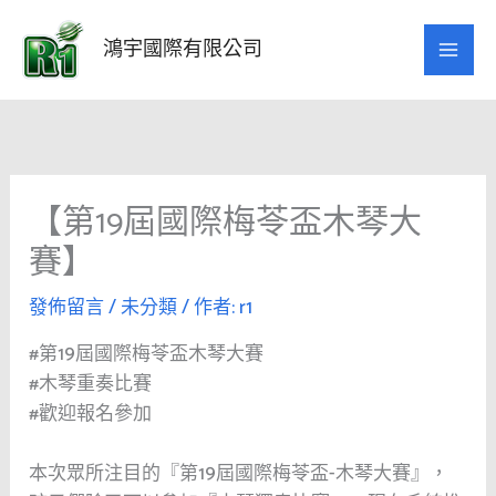
跳
至
鴻宇國際有限公司
主
要
內
容
【第19屆國際梅苓盃木琴大
賽】
發佈留言
/
未分類
/ 作者:
r1
#第19屆國際梅苓盃木琴大賽
#木琴重奏比賽
#歡迎報名參加
本次眾所注目的『第19屆國際梅苓盃-木琴大賽』，