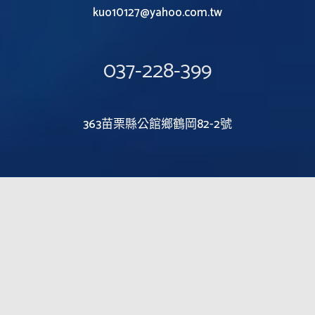
kuo10127@yahoo.com.tw
037-228-399
363苗栗縣公館鄉鶴岡82-2號
首頁
充電浮標
爆亮型水燈
充電電池
充電器
實測影片
線上聯絡
P
o
w
e
r
b
y
驅
動
城
市
網
路
行
銷