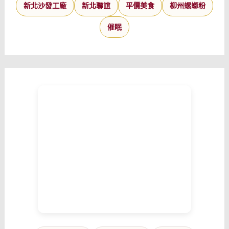
新北沙發工廠
新北聯誼
平價美食
柳州螺螄粉
催眠