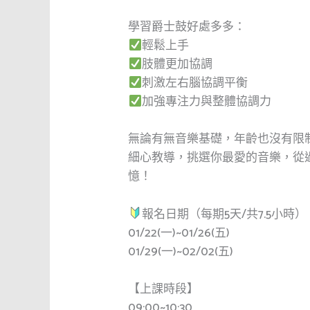
學習爵士鼓好處多多：
輕鬆上手
肢體更加協調
刺激左右腦協調平衡
加強專注力與整體協調力
無論有無音樂基礎，年齡也沒有限
細心教導，挑選你最愛的音樂，從
憶！
報名日期（每期5天/共7.5小時）
01/22(一)~01/26(五)
01/29(一)~02/02(五)
【上課時段】
09:00~10:30