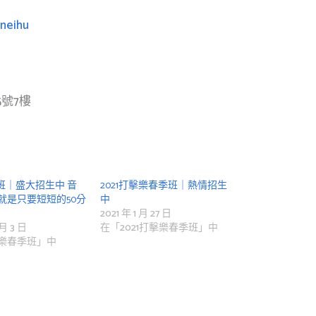
gneihu
5號7樓
季班｜盛大招生中 音
2021打擊樂春季班｜熱情招生
就是只要短短的50分
中
2021 年 1 月 27 日
 月 3 日
在「2021打擊樂春季班」中
樂春季班」中