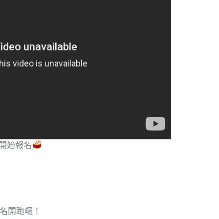
起開始報名
名開跑囉！