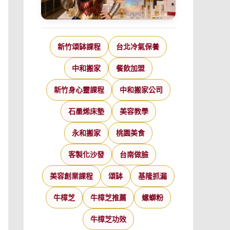
新竹頌缽課程
台北冷氣保養
中和搬家
餐飲加盟
新竹身心靈課程
中和搬家公司
石墨烯床墊
美容教學
永和搬家
桃園美食
客製化沙發
台南做臉
美容創業課程
頌缽
基隆抓漏
牛樟芝
牛樟芝推薦
螺螄粉
牛樟芝功效