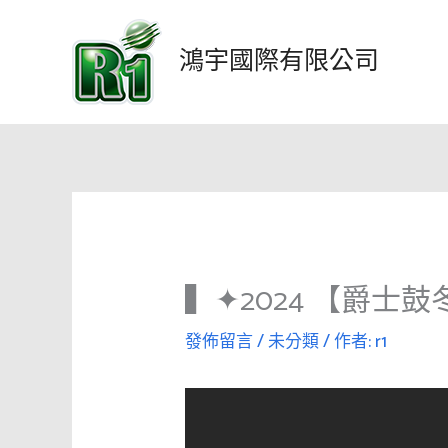
跳
至
鴻宇國際有限公司
主
要
內
容
▍✦2024 【爵士
發佈留言
/
未分類
/ 作者:
r1