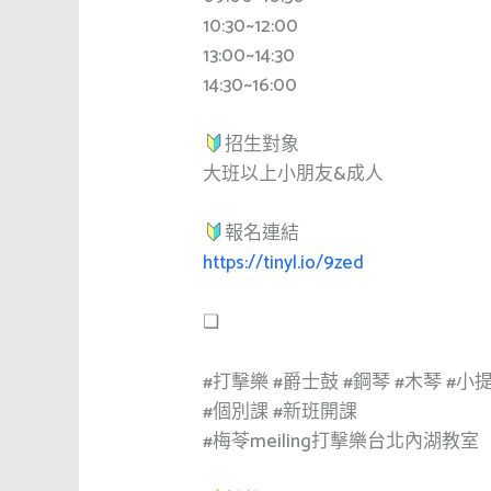
10:30~12:00
13:00~14:30
14:30~16:00
招生對象
大班以上小朋友&成人
報名連結
https://tinyl.io/9zed
❑
#打擊樂
#爵士鼓
#鋼琴
#木琴
#小
#個別課
#新班開課
#梅苓meiling打擊樂台北內湖教室