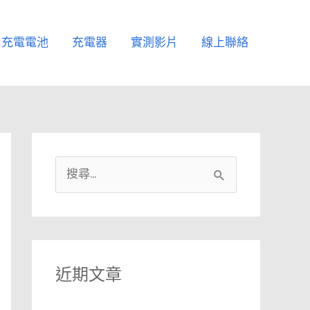
充電電池
充電器
實測影片
線上聯絡
搜
尋
關
鍵
字
近期文章
: