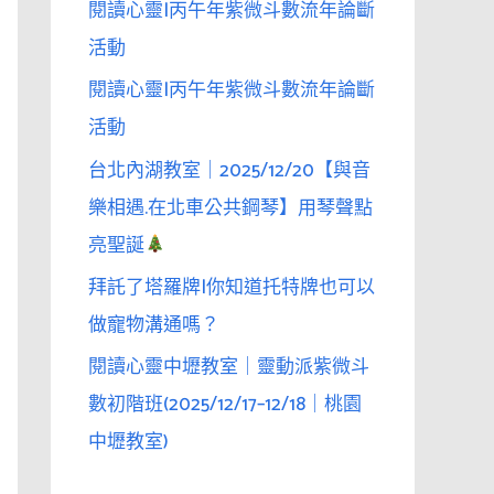
閱讀心靈|丙午年紫微斗數流年論斷
活動
閱讀心靈|丙午年紫微斗數流年論斷
活動
台北內湖教室｜2025/12/20【與音
樂相遇.在北車公共鋼琴】用琴聲點
亮聖誕
拜託了塔羅牌|你知道托特牌也可以
做寵物溝通嗎？
閱讀心靈中壢教室｜靈動派紫微斗
數初階班(2025/12/17–12/18｜桃園
中壢教室)