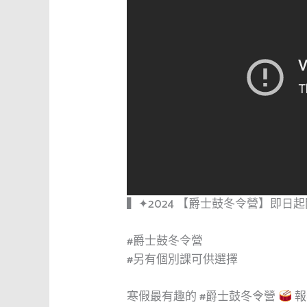
▍✦2024 【爵士鼓冬令營】即日
#爵士鼓冬令營
#另有個別課可供選擇
寒假最有趣的
#爵士鼓冬令營
報