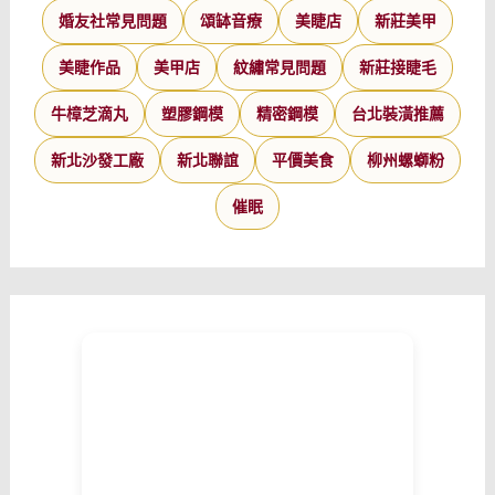
婚友社常見問題
頌缽音療
美睫店
新莊美甲
美睫作品
美甲店
紋繡常見問題
新莊接睫毛
牛樟芝滴丸
塑膠鋼模
精密鋼模
台北裝潢推薦
新北沙發工廠
新北聯誼
平價美食
柳州螺螄粉
催眠