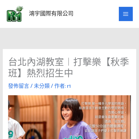
跳
至
鴻宇國際有限公司
主
要
內
容
台北內湖教室︱打擊樂【秋季
班】熱烈招生中
發佈留言
/
未分類
/ 作者:
r1