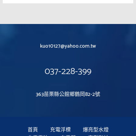
kuo10127@yahoo.com.tw
037-228-399
363苗栗縣公館鄉鶴岡82-2號
首頁
充電浮標
爆亮型水燈