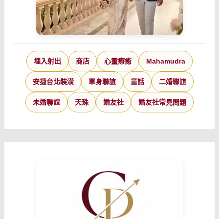
埋入射出
商店
心靈療癒
Mahamudra
安捷台北裝潢
單身聯誼
童話
二婚聯誼
未婚聯誼
天珠
婚友社
婚友社常見問題