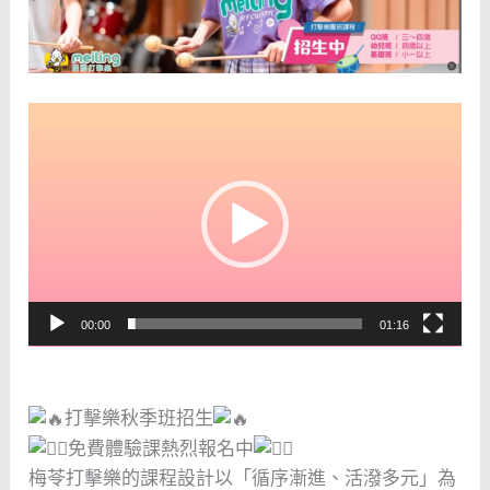
視
訊
播
放
器
00:00
01:16
打擊樂秋季班招生
免費體驗課熱烈報名中
梅苓打擊樂的課程設計以「循序漸進、活潑多元」為