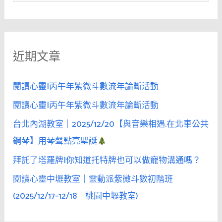
尋
關
鍵
近期文章
字
:
閱讀心靈|丙午年紫微斗數流年論斷活動
閱讀心靈|丙午年紫微斗數流年論斷活動
台北內湖教室｜2025/12/20【與音樂相遇.在北車公共
鋼琴】用琴聲點亮聖誕
拜託了塔羅牌|你知道托特牌也可以做寵物溝通嗎？
閱讀心靈中壢教室｜靈動派紫微斗數初階班
(2025/12/17–12/18｜桃園中壢教室)