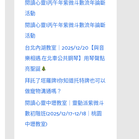
閱讀心靈|丙午年紫微斗數流年論斷
活動
閱讀心靈|丙午年紫微斗數流年論斷
活動
台北內湖教室｜2025/12/20【與音
樂相遇.在北車公共鋼琴】用琴聲點
亮聖誕
拜託了塔羅牌|你知道托特牌也可以
做寵物溝通嗎？
閱讀心靈中壢教室｜靈動派紫微斗
數初階班(2025/12/17–12/18｜桃園
中壢教室)