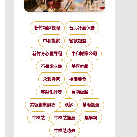
新竹頌缽課程
台北冷氣保養
中和搬家
餐飲加盟
新竹身心靈課程
中和搬家公司
石墨烯床墊
美容教學
永和搬家
桃園美食
客製化沙發
台南做臉
美容創業課程
頌缽
基隆抓漏
牛樟芝
牛樟芝推薦
螺螄粉
牛樟芝功效