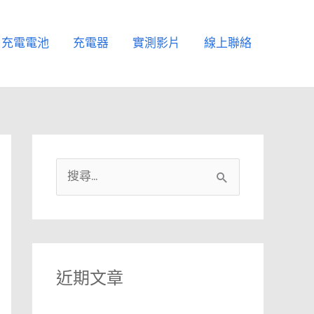
充電電池
充電器
實測影片
線上聯絡
搜
尋
關
鍵
字
近期文章
: