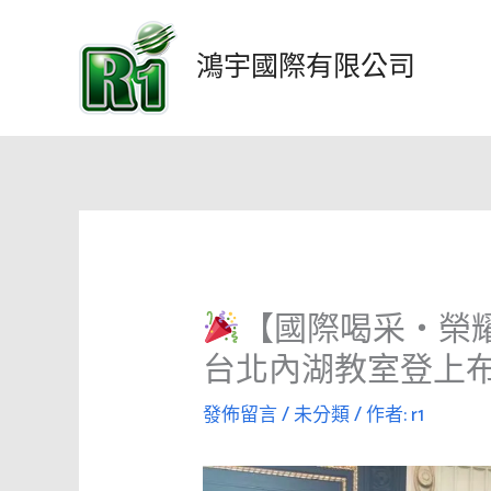
跳
至
鴻宇國際有限公司
主
要
內
容
【國際喝采・榮耀
台北內湖教室登上
發佈留言
/
未分類
/ 作者:
r1