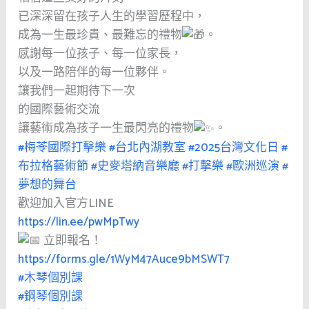
已深深留在孩子人生的學習歷程中，
成為一生最珍貴、最難忘的禮物
。
感謝每一位孩子、每一位家長，
以及一路陪伴的每一位夥伴。
讓我們一起期待下一次
的國際藝術交流
讓藝術成為孩子一生最閃亮的禮物
。
#梅苓國際打擊樂
#台北內湖教室
#2025台灣文化日
#
布拉格藝術節
#史麥塔納音樂廳
#打擊樂
#歐洲巡演
#
夢想的舞台
歡迎加入官方LINE
https://lin.ee/pwMpTwy
立即報名！
https://forms.gle/1WyM47Auce9bMSWT7
#木琴個別課
#鋼琴個別課