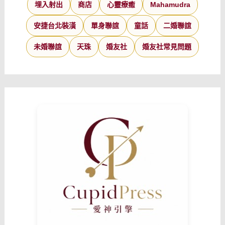
埋入射出
商店
心靈療癒
Mahamudra
安捷台北裝潢
單身聯誼
童話
二婚聯誼
未婚聯誼
天珠
婚友社
婚友社常見問題