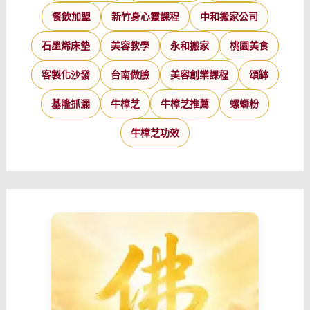
餐飲加盟
新竹身心靈課程
中和搬家公司
石墨烯床墊
美容教學
永和搬家
桃園美食
客製化沙發
台南做臉
美容創業課程
頌缽
基隆抓漏
牛樟芝
牛樟芝推薦
螺螄粉
牛樟芝功效