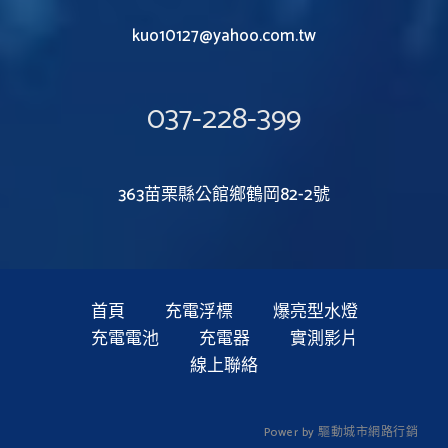
kuo10127@yahoo.com.tw
037-228-399
363苗栗縣公館鄉鶴岡82-2號
首頁
充電浮標
爆亮型水燈
充電電池
充電器
實測影片
線上聯絡
P
o
w
e
r
b
y
驅
動
城
市
網
路
行
銷