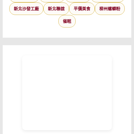
新北沙發工廠
新北聯誼
平價美食
柳州螺螄粉
催眠