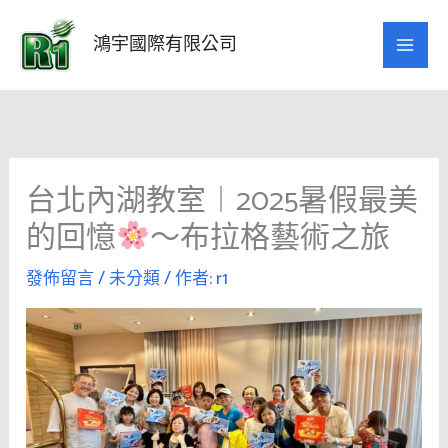
跳
至
鴻宇國際有限公司
主
要
內
容
台北內湖教室︱2025暑假最美
的回憶
〜布拉格藝術之旅
發佈留言
/
未分類
/ 作者:
r1